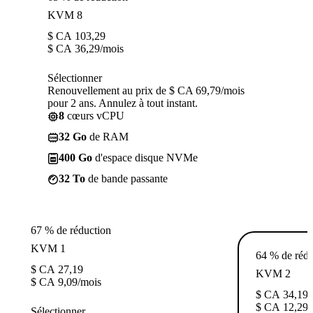
KVM 8
$ CA
103,29
$ CA
36,29
/mois
Sélectionner
Renouvellement au prix de $ CA 69,79/mois
pour 2 ans. Annulez à tout instant.
8
cœurs vCPU
32 Go
de RAM
400 Go
d'espace disque NVMe
32 To
de bande passante
67 % de réduction
KVM 1
64 % de rédu
$ CA
27,19
KVM 2
$ CA
9,09
/mois
$ CA
34,19
$ CA
12,29
/
Sélectionner