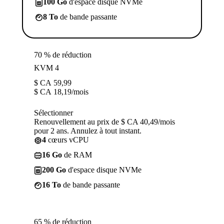
100 Go
d'espace disque NVMe
8 To
de bande passante
70 % de réduction
KVM 4
$ CA
59,99
$ CA
18,19
/mois
Sélectionner
Renouvellement au prix de $ CA 40,49/mois
pour 2 ans. Annulez à tout instant.
4
cœurs vCPU
16 Go
de RAM
200 Go
d'espace disque NVMe
16 To
de bande passante
65 % de réduction