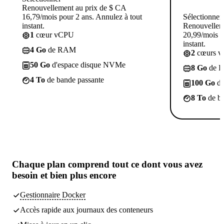
Renouvellement au prix de $ CA
16,79/mois pour 2 ans. Annulez à tout
Sélectionner
instant.
Renouvellem
1
cœur vCPU
20,99/mois p
instant.
4 Go
de RAM
2
cœurs 
50 Go
d'espace disque NVMe
8 Go
de 
4 To
de bande passante
100 Go
d'
8 To
de ba
Chaque plan comprend tout
ce dont vous avez
besoin
et bien plus encore
Gestionnaire Docker
Accès rapide aux journaux des conteneurs