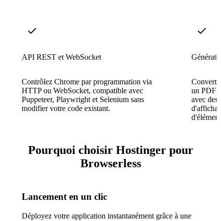
API REST et WebSocket
Génératio
Contrôlez Chrome par programmation via
Converti
HTTP ou WebSocket, compatible avec
un PDF ou
Puppeteer, Playwright et Selenium sans
avec des 
modifier votre code existant.
d'affichag
d'élément
Pourquoi choisir Hostinger pour
Browserless
Lancement en un clic
Déployez votre application instantanément grâce à une