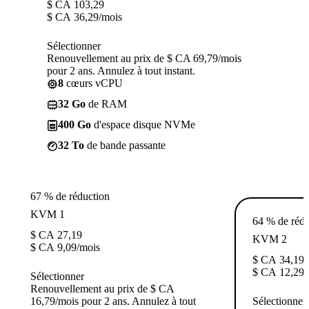
$ CA
103,29
$ CA
36,29
/mois
Sélectionner
Renouvellement au prix de $ CA 69,79/mois
pour 2 ans. Annulez à tout instant.
8
cœurs vCPU
32 Go
de RAM
400 Go
d'espace disque NVMe
32 To
de bande passante
67 % de réduction
KVM 1
64 % de rédu
$ CA
27,19
KVM 2
$ CA
9,09
/mois
$ CA
34,19
$ CA
12,29
/
Sélectionner
Renouvellement au prix de $ CA
16,79/mois pour 2 ans. Annulez à tout
Sélectionner