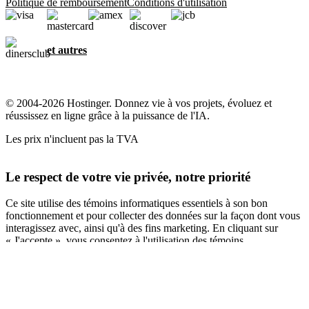
Politique de remboursement
Conditions d'utilisation
et autres
© 2004-2026 Hostinger. Donnez vie à vos projets, évoluez et
réussissez en ligne grâce à la puissance de l'IA.
Les prix n'incluent pas la TVA
Le respect de votre vie privée, notre priorité
Ce site utilise des témoins informatiques essentiels à son bon
fonctionnement et pour collecter des données sur la façon dont vous
interagissez avec, ainsi qu'à des fins marketing. En cliquant sur
« J'accepte », vous consentez à l'utilisation des témoins
informatiques pour la publicité, la personnalisation et l'analyse,
comme décrit dans notre
Politique en matière de témoins
informatiques
.
Tout accepter
Tout refuser
Paramètres des cookies