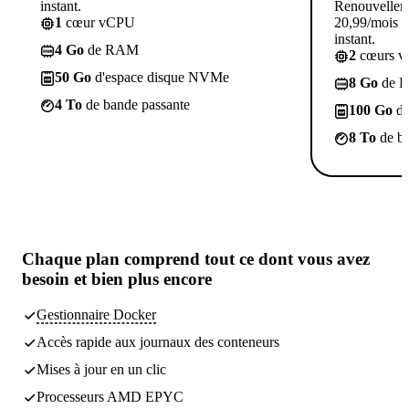
instant.
Renouvellem
1
cœur vCPU
20,99/mois p
instant.
4 Go
de RAM
2
cœurs 
50 Go
d'espace disque NVMe
8 Go
de 
4 To
de bande passante
100 Go
d'
8 To
de ba
Chaque plan comprend tout
ce dont vous avez
besoin
et bien plus encore
Gestionnaire Docker
Accès rapide aux journaux des conteneurs
Mises à jour en un clic
Processeurs AMD EPYC