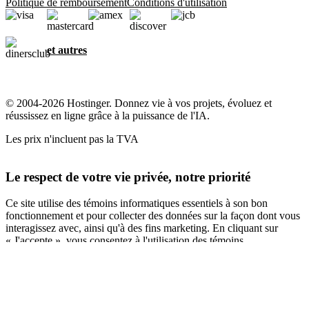
Politique de remboursement
Conditions d'utilisation
et autres
© 2004-2026 Hostinger. Donnez vie à vos projets, évoluez et
réussissez en ligne grâce à la puissance de l'IA.
Les prix n'incluent pas la TVA
Le respect de votre vie privée, notre priorité
Ce site utilise des témoins informatiques essentiels à son bon
fonctionnement et pour collecter des données sur la façon dont vous
interagissez avec, ainsi qu'à des fins marketing. En cliquant sur
« J'accepte », vous consentez à l'utilisation des témoins
informatiques pour la publicité, la personnalisation et l'analyse,
comme décrit dans notre
Politique en matière de témoins
informatiques
.
Tout accepter
Tout refuser
Paramètres des cookies