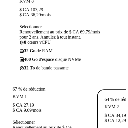
KVM 8
$ CA
103,29
$ CA
36,29
/mois
Sélectionner
Renouvellement au prix de $ CA 69,79/mois
pour 2 ans. Annulez à tout instant.
8
cœurs vCPU
32 Go
de RAM
400 Go
d'espace disque NVMe
32 To
de bande passante
67 % de réduction
KVM 1
64 % de rédu
$ CA
27,19
KVM 2
$ CA
9,09
/mois
$ CA
34,19
$ CA
12,29
/
Sélectionner
Renouvellement au prix de $ CA