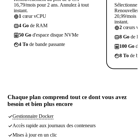
16,79/mois pour 2 ans. Annulez à tout
Sélectionner
instant.
Renouvellem
1
cœur vCPU
20,99/mois p
instant.
4 Go
de RAM
2
cœurs 
50 Go
d'espace disque NVMe
8 Go
de 
4 To
de bande passante
100 Go
d'
8 To
de ba
Chaque plan comprend tout
ce dont vous avez
besoin
et bien plus encore
Gestionnaire Docker
Accès rapide aux journaux des conteneurs
Mises à jour en un clic