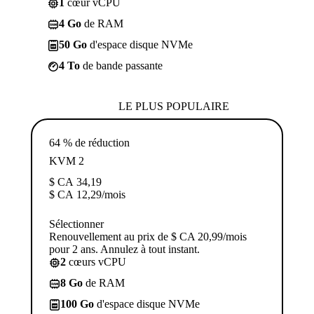
1
cœur vCPU
4 Go
de RAM
50 Go
d'espace disque NVMe
4 To
de bande passante
LE PLUS POPULAIRE
64 % de réduction
KVM 2
$ CA
34,19
$ CA
12,29
/mois
Sélectionner
Renouvellement au prix de $ CA 20,99/mois
pour 2 ans. Annulez à tout instant.
2
cœurs vCPU
8 Go
de RAM
100 Go
d'espace disque NVMe