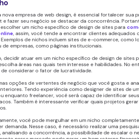
ho
nova empresa de web design, é essencial fortalecer sua 
t e fazer seu negócio se destacar da concorrência. Portan
 escolher um nicho específico de design de sites para
com
nline
, assim, você tende a encontrar clientes adequados
e. Exemplos de nichos incluem sites de e-commerce, como lo
ou de empresas, como páginas institucionais.
, decidir atuar em um nicho específico de design de sites 
scolha áreas nas quais tem interesse e habilidades. No en
de considerar o fator de lucratividade.
umas opções de vertentes de negócio que você gosta e ana
anteriores. Tendo experiência como designer de sites de u
u enquanto freelancer, você será capaz de identificar seu
racos. Também é interessante verificar quais projetos ger
os.
vamente, você pode mergulhar em um nicho completamente
er demanda. Nesse caso, é necessário realizar uma pesquis
 analisando a concorrência, a possibilidade de escalar o n
mento nesse mercado pode gerar um bom retorno financei