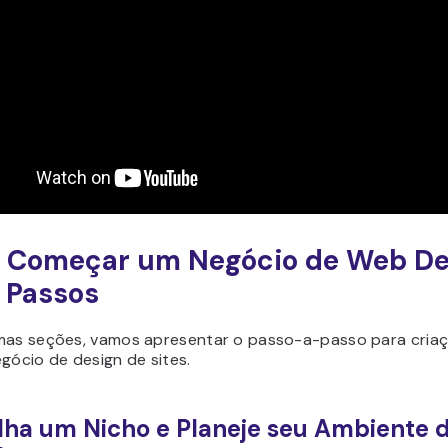
 Começar um Negócio de Web De
 Passos
mas seções, vamos apresentar o passo-a-passo para cria
gócio de design de sites.
olha um Nicho e Planeje seu Ambiente 