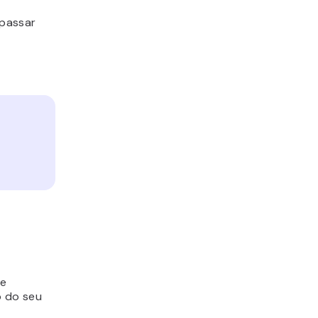
 passar
 e
o do seu