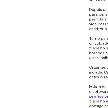
Depois de
para pens
permita a
vida pess
escritóri
Tente pen
dificuldad
trabalho,
horários 
de trabal
Organize
isolada. 
cafés ou f
Invista n
e
softwar
profissio
trabalho m
consiga co