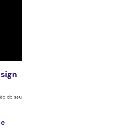
sign
ção do seu
de