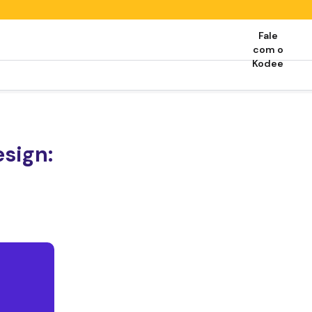
Fale
com o
Kodee
sign: