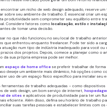
 encontrar um nicho de web design adequado, reserve um
ar sobre seu ambiente de trabalho. É essencial criar um e
lta produtividade sem comprometer seu equilíbrio entre tr
oal. Considere fatores como
localização
,
estilo
e
instala
o antes de tomar uma decisão.
sar no que não funcionou no seu local de trabalho anterio
es que enfrentou enquanto freelancer. Pode ter sido a car
 a atuação num tipo de indústria inadequado para você ou 
e prazos dos projetos. Depois, comece a planejar como o 
ho da sua própria empresa pode ser melhor.
 um
espaço de home office
se preferir trabalhar de forma
Caso deseje um ambiente mais dinâmico, há opções como c
azer uso de um espaço físico específico para instalar seu es
as ferramentas de trabalho adequadas – como dispositivos
es
de web design, um bom serviço de internet,
hospedag
nal de sites
e aplicativos de produtividade para ter um flu
ais eficiente. Além disso, defina seu horário de trabalho p
nciliar suas tarefas pessoais e estabelecer limites com os 