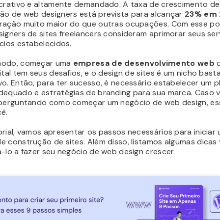
ucrativo e altamente demandado. A taxa de crescimento de
ão de web designers está prevista para alcançar
23% em 
ração muito maior do que outras ocupações. Com esse pot
signers de sites freelancers consideram aprimorar seus ser
ócios estabelecidos.
modo, começar uma
empresa de desenvolvimento web
o
ital tem seus desafios, e o design de sites é um nicho bast
vo. Então, para ter sucesso, é necessário estabelecer um p
dequado e estratégias de branding para sua marca. Caso 
 perguntando como começar um negócio de web design, ess
cê.
rial, vamos apresentar os passos necessários para iniciar
 construção de sites. Além disso, listamos algumas dicas 
á-lo a fazer seu negócio de web design crescer.