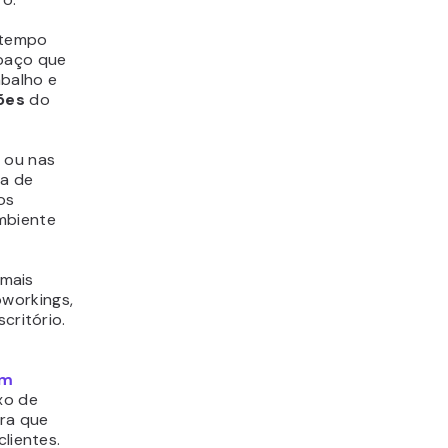
 tempo
spaço que
abalho e
ções
do
r ou nas
ga de
os
ambiente
 mais
oworkings,
critório.
em
xo de
ara que
clientes.