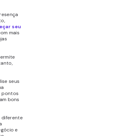
presença
to,
eçar seu
 com mais
jas
permite
tanto,
lise seus
ma
s pontos
aram bons
 diferente
a
egócio e
ro.