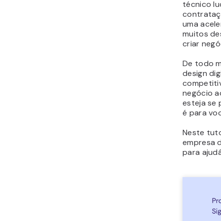
técnico l
contrataç
uma acele
muitos de
criar neg
De todo 
design dig
competiti
negócio a
esteja se
é para vo
Neste tuto
empresa de
para ajud