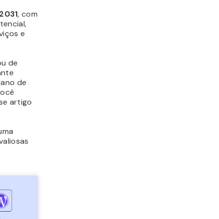
2031
, com
encial,
viços e
u de
ante
lano de
você
e artigo
 uma
valiosas