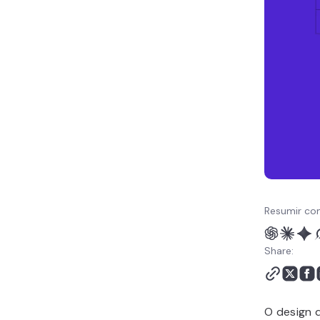
como Web Designer
Freelancer
Conclusão
Perguntas Frequentes
sobre Como Criar uma
Empresa de Web Design
Resumir co
Share:
O design 