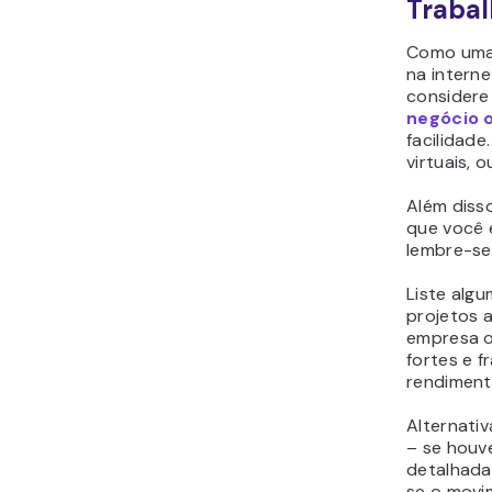
Trabal
Como uma 
na interne
considere
negócio o
facilidad
virtuais, 
Além disso
que você e
lembre-se 
Liste alg
projetos 
empresa o
fortes e f
rendiment
Alternati
– se houv
detalhada,
se o movi