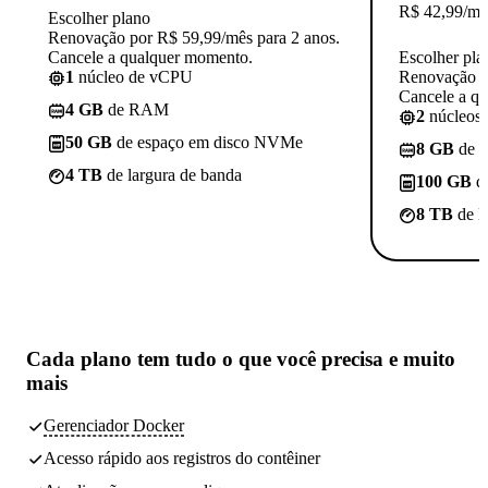
R$
42,99
/mê
Escolher plano
Renovação por R$ 59,99/mês para 2 anos.
Cancele a qualquer momento.
Escolher pla
1
núcleo de vCPU
Renovação p
Cancele a q
4 GB
de RAM
2
núcleos
50 GB
de espaço em disco NVMe
8 GB
de 
4 TB
de largura de banda
100 GB
d
8 TB
de l
Cada plano tem
tudo o que você precisa
e muito
mais
Gerenciador Docker
Acesso rápido aos registros do contêiner