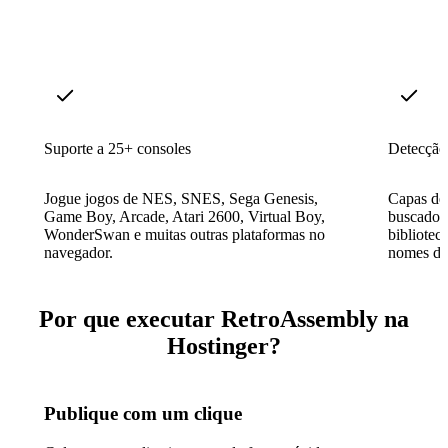
Suporte a 25+ consoles
Detecção 
Jogue jogos de NES, SNES, Sega Genesis,
Capas de 
Game Boy, Arcade, Atari 2600, Virtual Boy,
buscados
WonderSwan e muitas outras plataformas no
bibliotec
navegador.
nomes de
Por que executar RetroAssembly na
Hostinger?
Publique com um clique