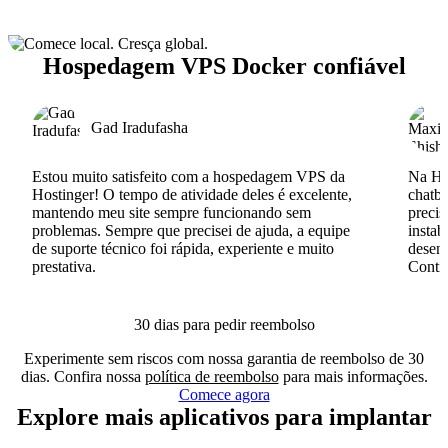
Hospedagem VPS Docker confiável
Gad Iradufasha
Estou muito satisfeito com a hospedagem VPS da
Na Hos
Hostinger! O tempo de atividade deles é excelente,
chatb
mantendo meu site sempre funcionando sem
precis
problemas. Sempre que precisei de ajuda, a equipe
instab
de suporte técnico foi rápida, experiente e muito
desenv
prestativa.
Conti
30 dias para pedir reembolso
Experimente sem riscos com nossa garantia de reembolso de 30
dias. Confira nossa
política de reembolso
para mais informações.
Comece agora
Explore mais aplicativos para implantar