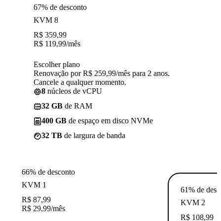
67% de desconto
KVM 8
R$
359,99
R$
119,99
/mês
Escolher plano
Renovação por R$ 259,99/mês para 2 anos.
Cancele a qualquer momento.
8
núcleos de vCPU
32 GB
de RAM
400 GB
de espaço em disco NVMe
32 TB
de largura de banda
66% de desconto
KVM 1
61% de desc
R$
87,99
KVM 2
R$
29,99
/mês
R$
108,99