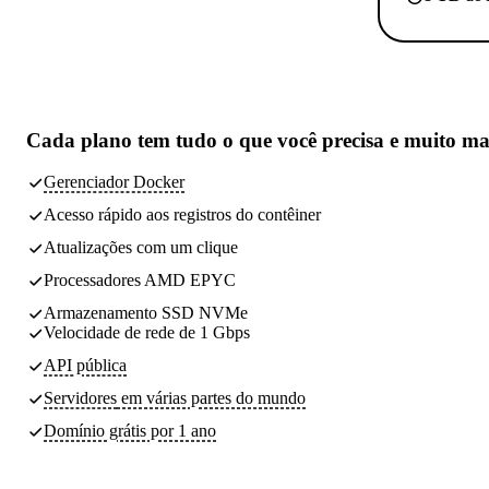
Cada plano tem
tudo o que você precisa
e muito ma
Gerenciador Docker
Acesso rápido aos registros do contêiner
Atualizações com um clique
Processadores AMD EPYC
Armazenamento SSD NVMe
Velocidade de rede de 1 Gbps
API pública
Servidores
em várias partes do mundo
Domínio grátis por 1 ano