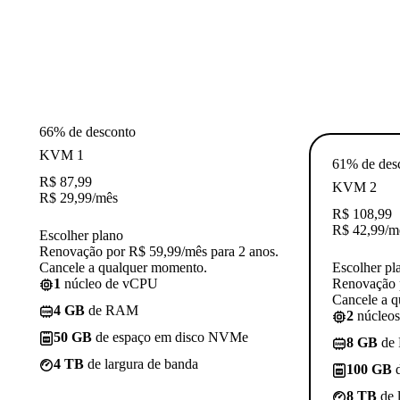
66% de desconto
KVM 1
61% de des
R$
87,99
KVM 2
R$
29,99
/mês
R$
108,99
R$
42,99
/m
Escolher plano
Renovação por R$ 59,99/mês para 2 anos.
Cancele a qualquer momento.
Escolher pl
1
núcleo de vCPU
Renovação p
Cancele a 
4 GB
de RAM
2
núcleo
50 GB
de espaço em disco NVMe
8 GB
de
4 TB
de largura de banda
100 GB
d
8 TB
de 