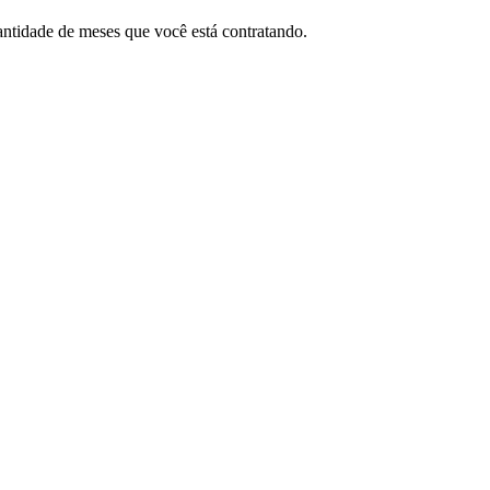
uantidade de meses que você está contratando.