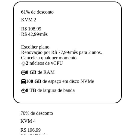
61% de desconto
KVM 2
R$
108,99
R$
42,99
/mês
Escolher plano
Renovação por R$ 77,99/mês para 2 anos.
Cancele a qualquer momento.
2
núcleos de vCPU
8 GB
de RAM
100 GB
de espaço em disco NVMe
8 TB
de largura de banda
70% de desconto
KVM 4
R$
196,99