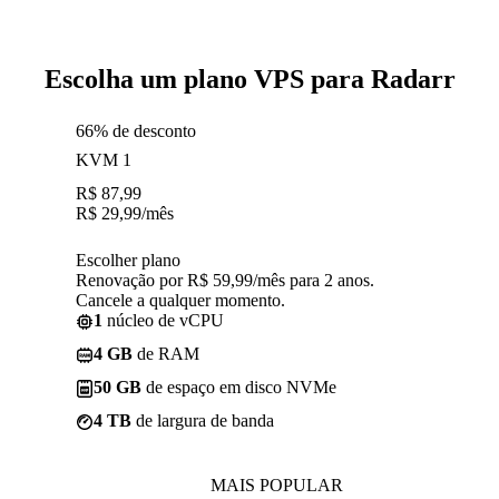
Escolha um plano VPS para Radarr
66% de desconto
KVM 1
R$
87,99
R$
29,99
/mês
Escolher plano
Renovação por R$ 59,99/mês para 2 anos.
Cancele a qualquer momento.
1
núcleo de vCPU
4 GB
de RAM
50 GB
de espaço em disco NVMe
4 TB
de largura de banda
MAIS POPULAR