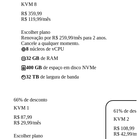
KVM 8
R$
359,99
R$
119,99
/mês
Escolher plano
Renovação por R$ 259,99/mês para 2 anos.
Cancele a qualquer momento.
8
núcleos de vCPU
32 GB
de RAM
400 GB
de espaço em disco NVMe
32 TB
de largura de banda
66% de desconto
KVM 1
61% de desc
R$
87,99
KVM 2
R$
29,99
/mês
R$
108,99
R$
42,99
/mê
Escolher plano