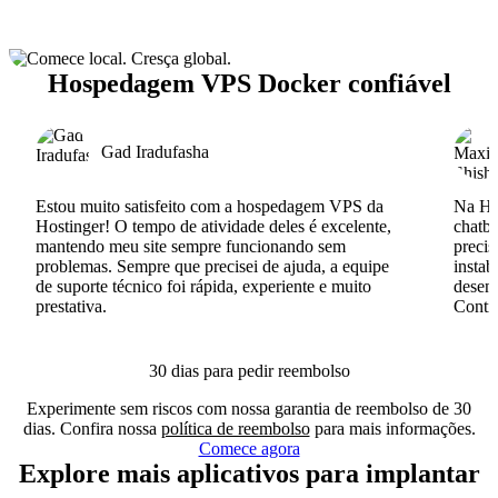
Hospedagem VPS Docker confiável
Gad Iradufasha
Estou muito satisfeito com a hospedagem VPS da
Na Hos
Hostinger! O tempo de atividade deles é excelente,
chatb
mantendo meu site sempre funcionando sem
precis
problemas. Sempre que precisei de ajuda, a equipe
instab
de suporte técnico foi rápida, experiente e muito
desenv
prestativa.
Conti
30 dias para pedir reembolso
Experimente sem riscos com nossa garantia de reembolso de 30
dias. Confira nossa
política de reembolso
para mais informações.
Comece agora
Explore mais aplicativos para implantar