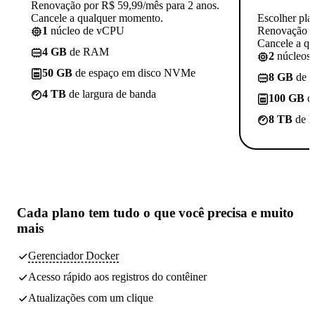
Renovação por R$ 59,99/mês para 2 anos.
Cancele a qualquer momento.
Escolher pla
1
núcleo de vCPU
Renovação p
Cancele a q
4 GB
de RAM
2
núcleos
50 GB
de espaço em disco NVMe
8 GB
de 
4 TB
de largura de banda
100 GB
d
8 TB
de l
Cada plano tem
tudo o que você precisa
e muito
mais
Gerenciador Docker
Acesso rápido aos registros do contêiner
Atualizações com um clique