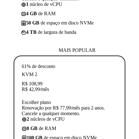
1
núcleo de vCPU
4 GB
de RAM
50 GB
de espaço em disco NVMe
4 TB
de largura de banda
MAIS POPULAR
61% de desconto
KVM 2
R$
108,99
R$
42,99
/mês
Escolher plano
Renovação por R$ 77,99/mês para 2 anos.
Cancele a qualquer momento.
2
núcleos de vCPU
8 GB
de RAM
100 GB
de espaço em disco NVMe