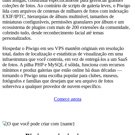
mais antigas, construída especificamente para gerenciar grandes
coleções de fotos. Ao contrário de scripts de galeria leves, o Piwigo
lida com arquivos de centenas de milhares de fotos com indexação
EXIF/IPTC, hierarquias de álbuns multinível, tamanhos de
miniaturas configuráveis, permissões granulares por álbum e um
ecossistema de plugins com mais de 200 extensões da comunidade,
cobrindo tudo, desde reconhecimento facial até temas
personalizados.
Hospedar o Piwigo em seu VPS mantém originais em resolução
total, dados de localização e estatísticas de visualização em uma
infraestrutura que você controla, em vez de entregá-los a um SaaS
de fotos. A pilha PHP e MySQL é sólida, funciona com recursos
mínimos e produz galerias que estão online há duas décadas —
tornando o Piwigo uma escolha popular para clubes, museus,
fotógrafos e famílias que desejam que seu arquivo de fotos
sobreviva a qualquer provedor de nuvem específico.
Comece agora