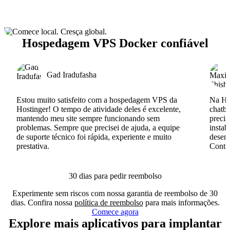
Hospedagem VPS Docker confiável
Gad Iradufasha
Estou muito satisfeito com a hospedagem VPS da
Na Hos
Hostinger! O tempo de atividade deles é excelente,
chatb
mantendo meu site sempre funcionando sem
precis
problemas. Sempre que precisei de ajuda, a equipe
instab
de suporte técnico foi rápida, experiente e muito
desenv
prestativa.
Conti
30 dias para pedir reembolso
Experimente sem riscos com nossa garantia de reembolso de 30
dias. Confira nossa
política de reembolso
para mais informações.
Comece agora
Explore mais aplicativos para implantar