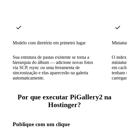
Modelo com diretório em primeiro lugar
Miniatura
Sua estrutura de pastas existente se torna a
O indexa
hierarquia do álbum — adicione novas fotos
miniatur
via SCP, rsync ou uma ferramenta de
em cache 
sincronização e elas aparecerão na galeria
tenham u
automaticamente.
carregame
Por que executar PiGallery2 na
Hostinger?
Publique com um clique