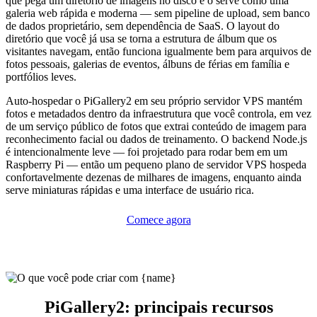
que pega um diretório de imagens no disco e o serve como uma
galeria web rápida e moderna — sem pipeline de upload, sem banco
de dados proprietário, sem dependência de SaaS. O layout do
diretório que você já usa se torna a estrutura de álbum que os
visitantes navegam, então funciona igualmente bem para arquivos de
fotos pessoais, galerias de eventos, álbuns de férias em família e
portfólios leves.
Auto-hospedar o PiGallery2 em seu próprio servidor VPS mantém
fotos e metadados dentro da infraestrutura que você controla, em vez
de um serviço público de fotos que extrai conteúdo de imagem para
reconhecimento facial ou dados de treinamento. O backend Node.js
é intencionalmente leve — foi projetado para rodar bem em um
Raspberry Pi — então um pequeno plano de servidor VPS hospeda
confortavelmente dezenas de milhares de imagens, enquanto ainda
serve miniaturas rápidas e uma interface de usuário rica.
Comece agora
PiGallery2: principais recursos