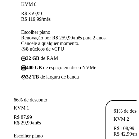
KVM 8
R$
359,99
R$
119,99
/mês
Escolher plano
Renovação por R$ 259,99/mês para 2 anos.
Cancele a qualquer momento.
8
núcleos de vCPU
32 GB
de RAM
400 GB
de espaço em disco NVMe
32 TB
de largura de banda
66% de desconto
KVM 1
61% de desc
R$
87,99
KVM 2
R$
29,99
/mês
R$
108,99
R$
42,99
/mê
Escolher plano