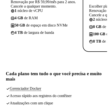
Renovação por R$ 59,99/mês para 2 anos.
Cancele a qualquer momento.
Escolher pla
1
núcleo de vCPU
Renovação p
Cancele a q
4 GB
de RAM
2
núcleos
50 GB
de espaço em disco NVMe
8 GB
de 
4 TB
de largura de banda
100 GB
d
8 TB
de l
Cada plano tem
tudo o que você precisa
e muito
mais
Gerenciador Docker
Acesso rápido aos registros do contêiner
Atualizações com um clique