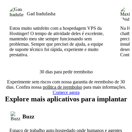
Gad Iradufasha
Estou muito satisfeito com a hospedagem VPS da
Na Hos
Hostinger! O tempo de atividade deles é excelente,
chatb
mantendo meu site sempre funcionando sem
precis
problemas. Sempre que precisei de ajuda, a equipe
instab
de suporte técnico foi rápida, experiente e muito
desenv
prestativa.
Conti
30 dias para pedir reembolso
Experimente sem riscos com nossa garantia de reembolso de 30
dias. Confira nossa
política de reembolso
para mais informações.
Comece agora
Explore mais aplicativos para implantar
Buzz
Espaço de trabalho auto-hospedado onde humanos e agentes