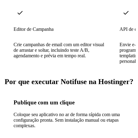
Editor de Campanha
API de e-
Crie campanhas de email com um editor visual
Envie e-m
de arrastar e soltar, incluindo teste A/B,
programa
agendamento e prévia em tempo real.
templatin
personali
Por que executar Notifuse na Hostinger?
Publique com um clique
Coloque seu aplicativo no ar de forma rápida com uma
configuração pronta. Sem instalação manual ou etapas
complexas.