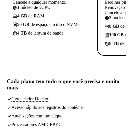
Cancele a qualquer momento.
Escolher pla
1
núcleo de vCPU
Renovação p
Cancele a q
4 GB
de RAM
2
núcleos
50 GB
de espaço em disco NVMe
8 GB
de 
4 TB
de largura de banda
100 GB
d
8 TB
de l
Cada plano tem
tudo o que você precisa
e muito
mais
Gerenciador Docker
Acesso rápido aos registros do contêiner
Atualizações com um clique
Processadores AMD EPYC