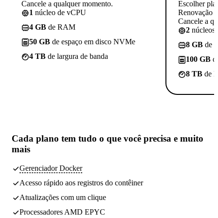
Cancele a qualquer momento.
Escolher pla
1
núcleo de vCPU
Renovação p
Cancele a q
4 GB
de RAM
2
núcleos
50 GB
de espaço em disco NVMe
8 GB
de 
4 TB
de largura de banda
100 GB
d
8 TB
de l
Cada plano tem
tudo o que você precisa
e muito
mais
Gerenciador Docker
Acesso rápido aos registros do contêiner
Atualizações com um clique
Processadores AMD EPYC