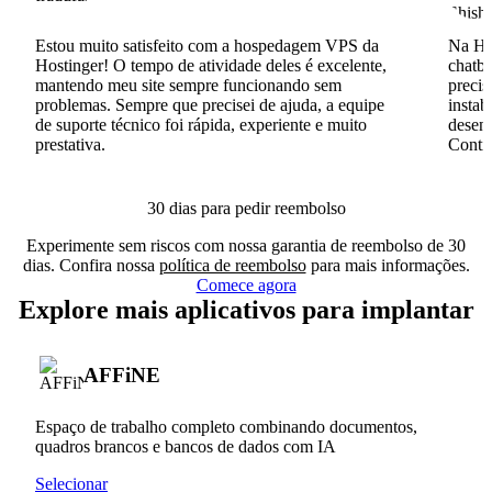
Estou muito satisfeito com a hospedagem VPS da
Na Hos
Hostinger! O tempo de atividade deles é excelente,
chatb
mantendo meu site sempre funcionando sem
precis
problemas. Sempre que precisei de ajuda, a equipe
instab
de suporte técnico foi rápida, experiente e muito
desenv
prestativa.
Conti
30 dias para pedir reembolso
Experimente sem riscos com nossa garantia de reembolso de 30
dias. Confira nossa
política de reembolso
para mais informações.
Comece agora
Explore mais aplicativos para implantar
AFFiNE
Espaço de trabalho completo combinando documentos,
quadros brancos e bancos de dados com IA
Selecionar