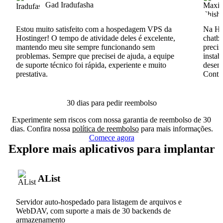
Gad Iradufasha
Estou muito satisfeito com a hospedagem VPS da
Na Hos
Hostinger! O tempo de atividade deles é excelente,
chatb
mantendo meu site sempre funcionando sem
precis
problemas. Sempre que precisei de ajuda, a equipe
instab
de suporte técnico foi rápida, experiente e muito
desenv
prestativa.
Conti
30 dias para pedir reembolso
Experimente sem riscos com nossa garantia de reembolso de 30
dias. Confira nossa
política de reembolso
para mais informações.
Comece agora
Explore mais aplicativos para implantar
AList
Servidor auto-hospedado para listagem de arquivos e
WebDAV, com suporte a mais de 30 backends de
armazenamento