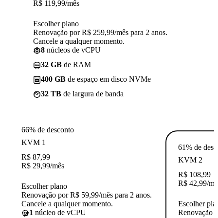
R$
119,99
/mês
Escolher plano
Renovação por R$ 259,99/mês para 2 anos.
Cancele a qualquer momento.
8
núcleos de vCPU
32 GB
de RAM
400 GB
de espaço em disco NVMe
32 TB
de largura de banda
66% de desconto
KVM 1
61% de desc
R$
87,99
KVM 2
R$
29,99
/mês
R$
108,99
R$
42,99
/mê
Escolher plano
Renovação por R$ 59,99/mês para 2 anos.
Cancele a qualquer momento.
Escolher pla
1
núcleo de vCPU
Renovação p