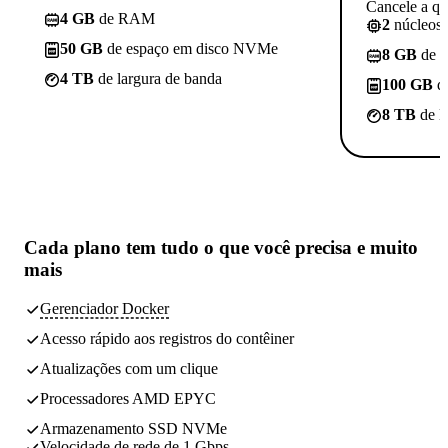
Cancele a q
4 GB
de RAM
2
núcleos
50 GB
de espaço em disco NVMe
8 GB
de 
4 TB
de largura de banda
100 GB
d
8 TB
de l
Cada plano tem
tudo o que você precisa
e muito
mais
Gerenciador Docker
Acesso rápido aos registros do contêiner
Atualizações com um clique
Processadores AMD EPYC
Armazenamento SSD NVMe
Velocidade de rede de 1 Gbps