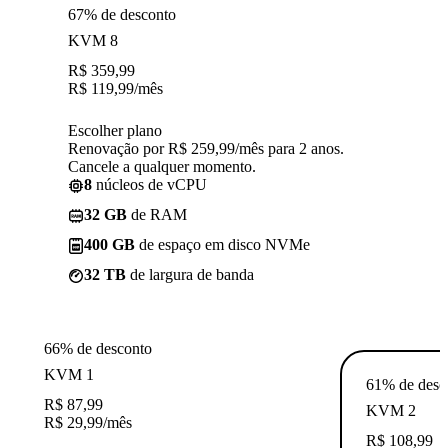
67% de desconto
KVM 8
R$
359,99
R$
119,99
/mês
Escolher plano
Renovação por R$ 259,99/mês para 2 anos.
Cancele a qualquer momento.
8
núcleos de vCPU
32 GB
de RAM
400 GB
de espaço em disco NVMe
32 TB
de largura de banda
66% de desconto
KVM 1
61% de desc
R$
87,99
KVM 2
R$
29,99
/mês
R$
108,99