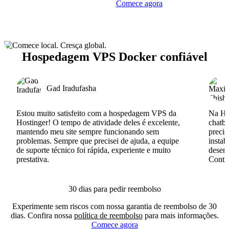
Comece agora
Hospedagem VPS Docker confiável
Gad Iradufasha
Estou muito satisfeito com a hospedagem VPS da
Na Hos
Hostinger! O tempo de atividade deles é excelente,
chatb
mantendo meu site sempre funcionando sem
precis
problemas. Sempre que precisei de ajuda, a equipe
instab
de suporte técnico foi rápida, experiente e muito
desenv
prestativa.
Conti
30 dias para pedir reembolso
Experimente sem riscos com nossa garantia de reembolso de 30
dias. Confira nossa
política de reembolso
para mais informações.
Comece agora