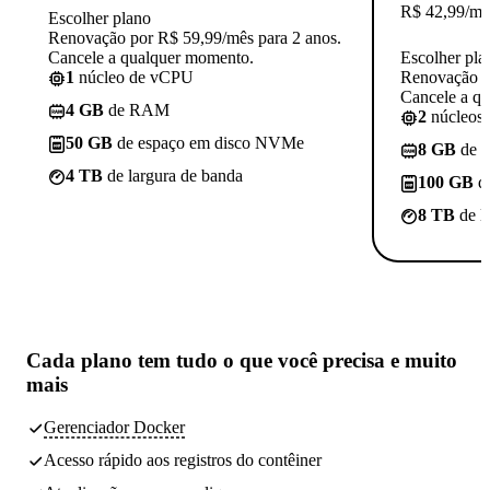
R$
42,99
/mê
Escolher plano
Renovação por R$ 59,99/mês para 2 anos.
Cancele a qualquer momento.
Escolher pla
1
núcleo de vCPU
Renovação p
Cancele a q
4 GB
de RAM
2
núcleos
50 GB
de espaço em disco NVMe
8 GB
de 
4 TB
de largura de banda
100 GB
d
8 TB
de l
Cada plano tem
tudo o que você precisa
e muito
mais
Gerenciador Docker
Acesso rápido aos registros do contêiner