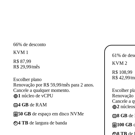
66% de desconto
KVM 1
61% de des
R$
87,99
KVM 2
R$
29,99
/mês
R$
108,99
R$
42,99
/m
Escolher plano
Renovação por R$ 59,99/mês para 2 anos.
Cancele a qualquer momento.
Escolher pl
1
núcleo de vCPU
Renovação p
Cancele a 
4 GB
de RAM
2
núcleo
50 GB
de espaço em disco NVMe
8 GB
de
4 TB
de largura de banda
100 GB
d
8 TB
de 