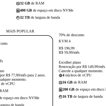
32 GB
de RAM
400 GB
de espaço em disco NVMe
32 TB
de largura de banda
MAIS POPULAR
70% de desconto
KVM 4
conto
R$
196,99
R$
59,99
/mês
ês
Escolher plano
Renovação por R$ 149,99/mês 
ano
Cancele a qualquer momento.
or R$ 77,99/mês para 2 anos.
4
núcleos de vCPU
qualquer momento.
16 GB
de RAM
s de vCPU
200 GB
de espaço em disc
 RAM
16 TB
de largura de banda
e espaço em disco NVMe
largura de banda