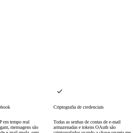
bhook
Criptografia de credenciais
P em tempo real
Todas as senhas de contas de e-mail
egam, mensagens são
armazenadas e tokens OAuth são
a de e-mail muda, sem
criptografados usando a chave secreta mes