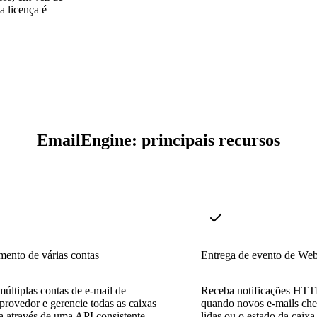
a licença é
EmailEngine: principais recursos
ento de várias contas
Entrega de evento de We
múltiplas contas de e-mail de
Receba notificações HTT
provedor e gerencie todas as caixas
quando novos e-mails ch
a através de uma API consistente,
lidas ou o estado da caix