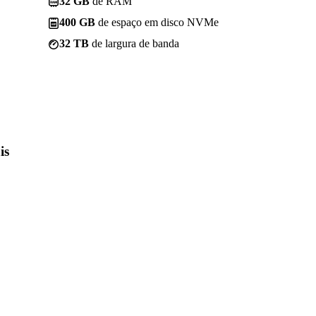
32 GB
de RAM
400 GB
de espaço em disco NVMe
32 TB
de largura de banda
is