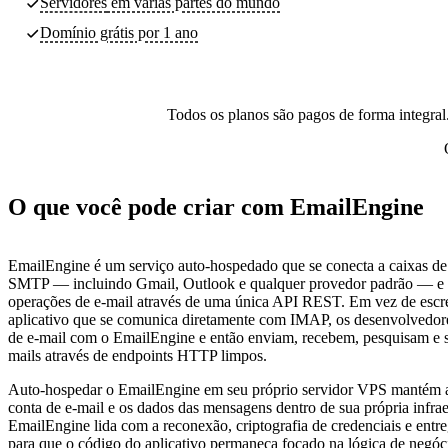
Servidores
em várias partes do mundo
Domínio grátis por 1 ano
Todos os planos são pagos de forma integral.
O que você pode criar com EmailEngine
EmailEngine é um serviço auto-hospedado que se conecta a caixas d
SMTP — incluindo Gmail, Outlook e qualquer provedor padrão — e 
operações de e-mail através de uma única API REST. Em vez de escr
aplicativo que se comunica diretamente com IMAP, os desenvolvedore
de e-mail com o EmailEngine e então enviam, recebem, pesquisam e 
mails através de endpoints HTTP limpos.
Auto-hospedar o EmailEngine em seu próprio servidor VPS mantém a
conta de e-mail e os dados das mensagens dentro de sua própria infrae
EmailEngine lida com a reconexão, criptografia de credenciais e ent
para que o código do aplicativo permaneça focado na lógica de negóc