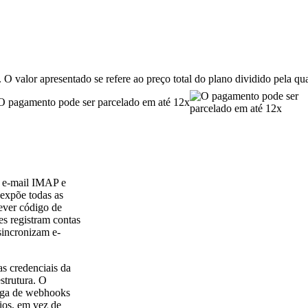
 O valor apresentado se refere ao preço total do plano dividido pela q
O pagamento pode ser parcelado em até 12x
e e-mail IMAP e
expõe todas as
ever código de
s registram contas
sincronizam e-
s credenciais da
strutura. O
rega de webhooks
ios, em vez de