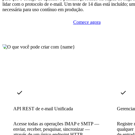
lidar com o protocolo de e-mail. Um teste de 14 dias está incluído; um
necessária para uso contínuo em produção.
Comece agora
API REST de e-mail Unificada
Gerenciam
Acesse todas as operações IMAP e SMTP —
Registre 
enviar, receber, pesquisar, sincronizar —
qualquer 
através de um único endpoint HTTP,
de entrad