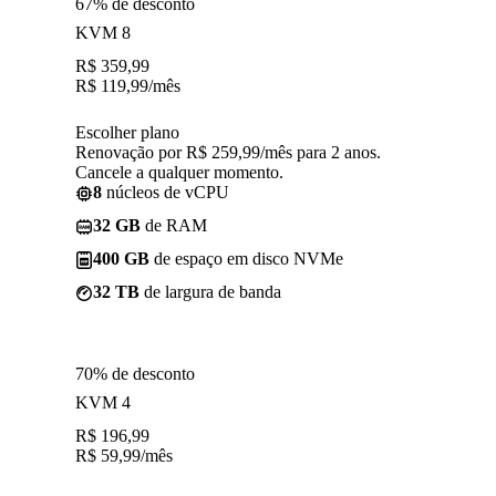
67% de desconto
KVM 8
R$
359,99
R$
119,99
/mês
Escolher plano
Renovação por R$ 259,99/mês para 2 anos.
Cancele a qualquer momento.
8
núcleos de vCPU
32 GB
de RAM
400 GB
de espaço em disco NVMe
32 TB
de largura de banda
70% de desconto
KVM 4
R$
196,99
R$
59,99
/mês