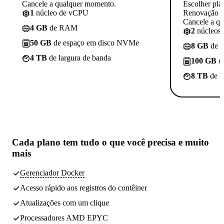
Cancele a qualquer momento.
Escolher pla
1
núcleo de vCPU
Renovação p
Cancele a q
4 GB
de RAM
2
núcleos
50 GB
de espaço em disco NVMe
8 GB
de 
4 TB
de largura de banda
100 GB
d
8 TB
de l
Cada plano tem
tudo o que você precisa
e muito
mais
Gerenciador Docker
Acesso rápido aos registros do contêiner
Atualizações com um clique
Processadores AMD EPYC