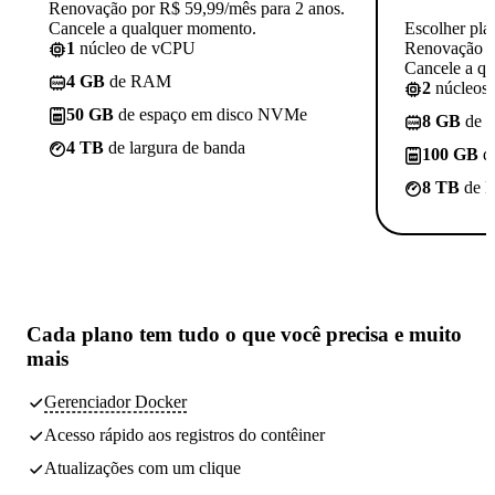
Renovação por R$ 59,99/mês para 2 anos.
Cancele a qualquer momento.
Escolher pla
1
núcleo de vCPU
Renovação p
Cancele a q
4 GB
de RAM
2
núcleos
50 GB
de espaço em disco NVMe
8 GB
de 
4 TB
de largura de banda
100 GB
d
8 TB
de l
Cada plano tem
tudo o que você precisa
e muito
mais
Gerenciador Docker
Acesso rápido aos registros do contêiner
Atualizações com um clique