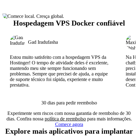
Hospedagem VPS Docker confiável
Gad Iradufasha
Estou muito satisfeito com a hospedagem VPS da
Na Hos
Hostinger! O tempo de atividade deles é excelente,
chatb
mantendo meu site sempre funcionando sem
precis
problemas. Sempre que precisei de ajuda, a equipe
instab
de suporte técnico foi rápida, experiente e muito
desenv
prestativa.
Conti
30 dias para pedir reembolso
Experimente sem riscos com nossa garantia de reembolso de 30
dias. Confira nossa
política de reembolso
para mais informações.
Comece agora
Explore mais aplicativos para implantar