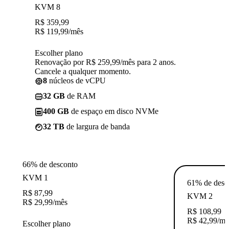
KVM 8
R$
359,99
R$
119,99
/mês
Escolher plano
Renovação por R$ 259,99/mês para 2 anos.
Cancele a qualquer momento.
8
núcleos de vCPU
32 GB
de RAM
400 GB
de espaço em disco NVMe
32 TB
de largura de banda
66% de desconto
KVM 1
61% de desc
R$
87,99
KVM 2
R$
29,99
/mês
R$
108,99
R$
42,99
/mê
Escolher plano