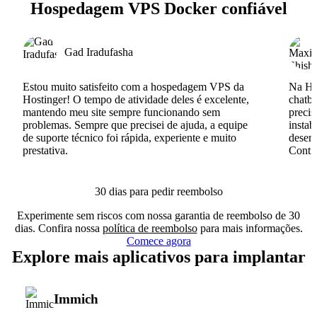
Hospedagem VPS Docker confiável
Gad Iradufasha
Estou muito satisfeito com a hospedagem VPS da
Na Hos
Hostinger! O tempo de atividade deles é excelente,
chatb
mantendo meu site sempre funcionando sem
precis
problemas. Sempre que precisei de ajuda, a equipe
instab
de suporte técnico foi rápida, experiente e muito
desenv
prestativa.
Conti
30 dias para pedir reembolso
Experimente sem riscos com nossa garantia de reembolso de 30
dias. Confira nossa
política de reembolso
para mais informações.
Comece agora
Explore mais aplicativos para implantar
Immich