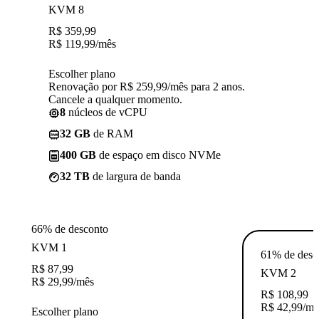
KVM 8
R$
359,99
R$
119,99
/mês
Escolher plano
Renovação por R$ 259,99/mês para 2 anos.
Cancele a qualquer momento.
8
núcleos de vCPU
32 GB
de RAM
400 GB
de espaço em disco NVMe
32 TB
de largura de banda
66% de desconto
KVM 1
61% de desc
R$
87,99
KVM 2
R$
29,99
/mês
R$
108,99
R$
42,99
/mê
Escolher plano