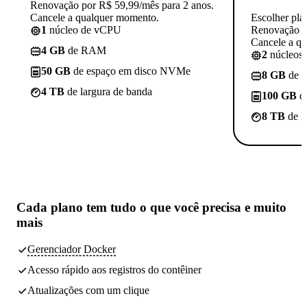
Renovação por R$ 59,99/mês para 2 anos.
Cancele a qualquer momento.
Escolher pla
1
núcleo de vCPU
Renovação p
Cancele a q
4 GB
de RAM
2
núcleos
50 GB
de espaço em disco NVMe
8 GB
de 
4 TB
de largura de banda
100 GB
d
8 TB
de l
Cada plano tem
tudo o que você precisa
e muito
mais
Gerenciador Docker
Acesso rápido aos registros do contêiner
Atualizações com um clique