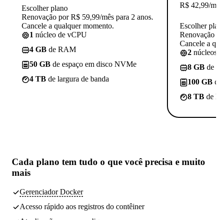
R$
42,99
/mê
Escolher plano
Renovação por R$ 59,99/mês para 2 anos.
Cancele a qualquer momento.
Escolher pla
1
núcleo de vCPU
Renovação p
Cancele a q
4 GB
de RAM
2
núcleos
50 GB
de espaço em disco NVMe
8 GB
de 
4 TB
de largura de banda
100 GB
d
8 TB
de l
Cada plano tem
tudo o que você precisa
e muito
mais
Gerenciador Docker
Acesso rápido aos registros do contêiner