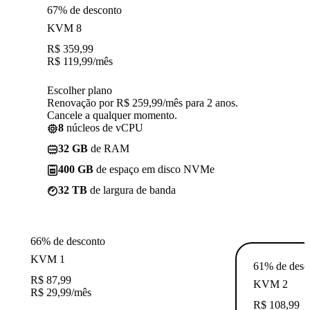
67% de desconto
KVM 8
R$
359,99
R$
119,99
/mês
Escolher plano
Renovação por R$ 259,99/mês para 2 anos.
Cancele a qualquer momento.
8
núcleos de vCPU
32 GB
de RAM
400 GB
de espaço em disco NVMe
32 TB
de largura de banda
66% de desconto
KVM 1
61% de desc
R$
87,99
KVM 2
R$
29,99
/mês
R$
108,99