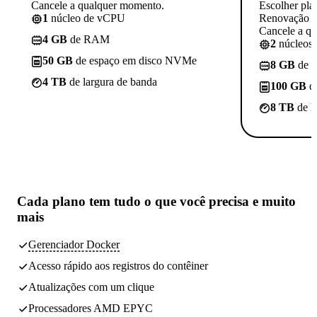
Cancele a qualquer momento.
Escolher pla
1
núcleo de vCPU
Renovação p
Cancele a q
4 GB
de RAM
2
núcleos
50 GB
de espaço em disco NVMe
8 GB
de 
4 TB
de largura de banda
100 GB
d
8 TB
de l
Cada plano tem
tudo o que você precisa
e muito
mais
Gerenciador Docker
Acesso rápido aos registros do contêiner
Atualizações com um clique
Processadores AMD EPYC