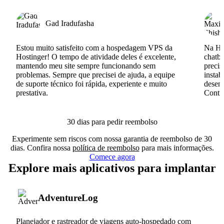
Gad Iradufasha
Estou muito satisfeito com a hospedagem VPS da
Na Hos
Hostinger! O tempo de atividade deles é excelente,
chatb
mantendo meu site sempre funcionando sem
precis
problemas. Sempre que precisei de ajuda, a equipe
instab
de suporte técnico foi rápida, experiente e muito
desenv
prestativa.
Conti
30 dias para pedir reembolso
Experimente sem riscos com nossa garantia de reembolso de 30
dias. Confira nossa
política de reembolso
para mais informações.
Comece agora
Explore mais aplicativos para implantar
AdventureLog
Planejador e rastreador de viagens auto-hospedado com