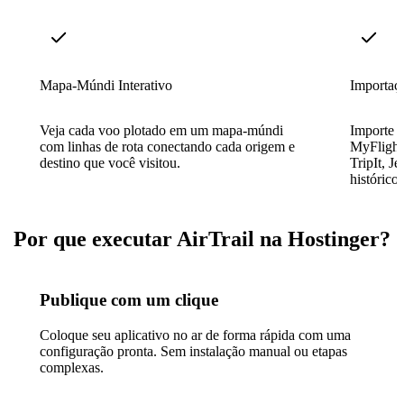
Mapa-Múndi Interativo
Importaçõ
Veja cada voo plotado em um mapa-múndi
Importe r
com linhas de rota conectando cada origem e
MyFlightR
destino que você visitou.
TripIt, J
histórico
Por que executar AirTrail na Hostinger?
Publique com um clique
Coloque seu aplicativo no ar de forma rápida com uma
configuração pronta. Sem instalação manual ou etapas
complexas.