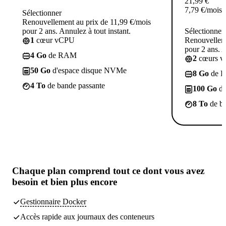
21,99
€
7,79
€
/mois
Sélectionner
Renouvellement au prix de 11,99 €/mois
pour 2 ans. Annulez à tout instant.
Sélectionner
1
cœur vCPU
Renouvelleme
pour 2 ans. A
4 Go
de RAM
2
cœurs 
50 Go
d'espace disque NVMe
8 Go
de 
4 To
de bande passante
100 Go
d'
8 To
de ba
Chaque plan comprend
tout ce dont vous avez
besoin
et bien plus encore
Gestionnaire Docker
Accès rapide aux journaux des conteneurs