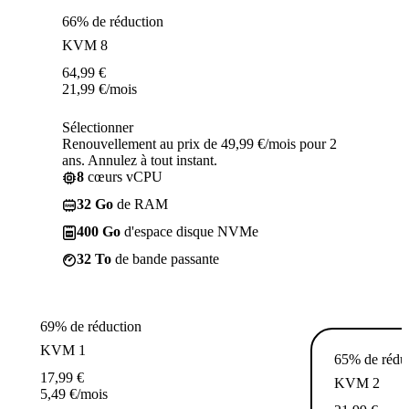
66% de réduction
KVM 8
64,99
€
21,99
€
/mois
Sélectionner
Renouvellement au prix de 49,99 €/mois pour 2
ans. Annulez à tout instant.
8
cœurs vCPU
32 Go
de RAM
400 Go
d'espace disque NVMe
32 To
de bande passante
69% de réduction
KVM 1
65% de rédu
17,99
€
KVM 2
5,49
€
/mois