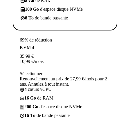
8 Go
de RAM
100 Go
d'espace disque NVMe
8 To
de bande passante
69% de réduction
KVM 4
35,99
€
10,99
€
/mois
Sélectionner
Renouvellement au prix de 27,99 €/mois pour 2
ans. Annulez à tout instant.
4
cœurs vCPU
16 Go
de RAM
200 Go
d'espace disque NVMe
16 To
de bande passante