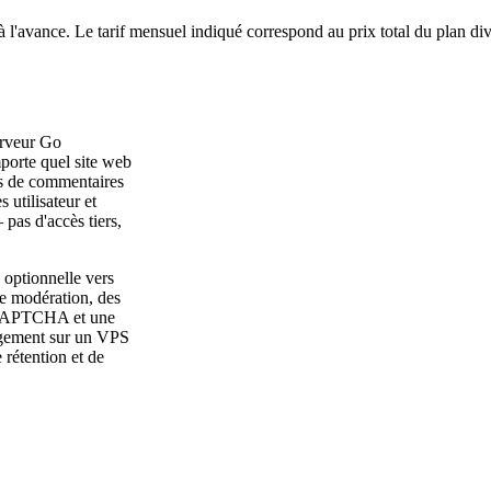
à l'avance. Le tarif mensuel indiqué correspond au prix total du plan di
erveur Go
mporte quel site web
es de commentaires
 utilisateur et
pas d'accès tiers,
 optionnelle vers
e modération, des
le CAPTCHA et une
ergement sur un VPS
 rétention et de