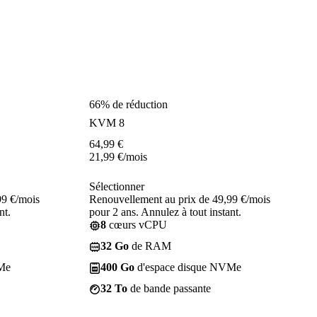
66% de réduction
KVM 8
64,99
€
21,99
€
/mois
Sélectionner
99 €/mois
Renouvellement au prix de 49,99 €/mois
nt.
pour 2 ans. Annulez à tout instant.
8
cœurs vCPU
32 Go
de RAM
Me
400 Go
d'espace disque NVMe
32 To
de bande passante