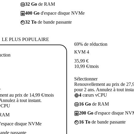
32 Go
de RAM
400 Go
d'espace disque NVMe
32 To
de bande passante
LE PLUS POPULAIRE
69% de réduction
KVM 4
uction
35,99
€
10,99
€
/mois
Sélectionner
Renouvellement au prix de 27,
r
pour 2 ans. Annulez à tout insta
ent au prix de 14,99 €/mois
4
cœurs vCPU
Annulez à tout instant.
16 Go
de RAM
vCPU
200 Go
d'espace disque NV
 RAM
16 To
de bande passante
'espace disque NVMe
ande passante