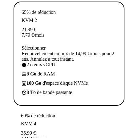
65% de réduction
KVM 2
21,99
€
7,79
€
/mois
Sélectionner
Renouvellement au prix de 14,99 €/mois pour 2
ans. Annulez à tout instant.
2
cœurs vCPU
8 Go
de RAM
100 Go
d'espace disque NVMe
8 To
de bande passante
69% de réduction
KVM 4
35,99
€