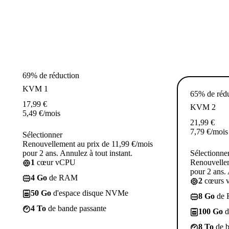
69% de réduction
KVM 1
65% de réd
17,99
€
KVM 2
5,49
€
/mois
21,99
€
7,79
€
/mois
Sélectionner
Renouvellement au prix de 11,99 €/mois
pour 2 ans. Annulez à tout instant.
Sélectionne
1
cœur vCPU
Renouvellem
pour 2 ans. 
4 Go
de RAM
2
cœurs 
50 Go
d'espace disque NVMe
8 Go
de
4 To
de bande passante
100 Go
d
8 To
de b