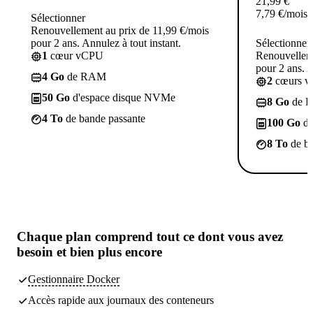
21,99
€
7,79
€
/mois
Sélectionner
Renouvellement au prix de 11,99 €/mois
pour 2 ans. Annulez à tout instant.
Sélectionner
1
cœur vCPU
Renouvelleme
pour 2 ans. A
4 Go
de RAM
2
cœurs 
50 Go
d'espace disque NVMe
8 Go
de 
4 To
de bande passante
100 Go
d'
8 To
de ba
Chaque plan comprend
tout ce dont vous avez
besoin
et bien plus encore
Gestionnaire Docker
Accès rapide aux journaux des conteneurs