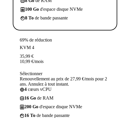
8 Go
de RAM
100 Go
d'espace disque NVMe
8 To
de bande passante
69% de réduction
KVM 4
35,99
€
10,99
€
/mois
Sélectionner
Renouvellement au prix de 27,99 €/mois pour 2
ans. Annulez à tout instant.
4
cœurs vCPU
16 Go
de RAM
200 Go
d'espace disque NVMe
16 To
de bande passante