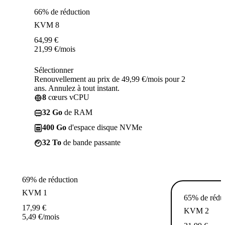
66% de réduction
KVM 8
64,99
€
21,99
€
/mois
Sélectionner
Renouvellement au prix de 49,99 €/mois pour 2
ans. Annulez à tout instant.
8
cœurs vCPU
32 Go
de RAM
400 Go
d'espace disque NVMe
32 To
de bande passante
69% de réduction
KVM 1
65% de rédu
17,99
€
KVM 2
5,49
€
/mois