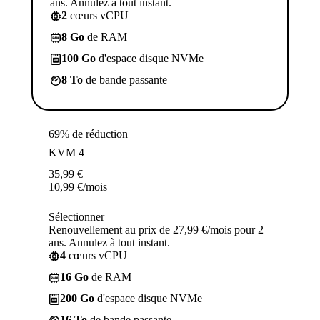
ans. Annulez à tout instant.
2
cœurs vCPU
8 Go
de RAM
100 Go
d'espace disque NVMe
8 To
de bande passante
69% de réduction
KVM 4
35,99
€
10,99
€
/mois
Sélectionner
Renouvellement au prix de 27,99 €/mois pour 2
ans. Annulez à tout instant.
4
cœurs vCPU
16 Go
de RAM
200 Go
d'espace disque NVMe
16 To
de bande passante