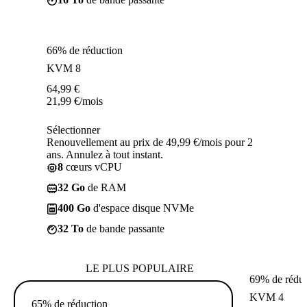
66% de réduction
KVM 8
64,99
€
21,99
€
/mois
Sélectionner
Renouvellement au prix de 49,99 €/mois pour 2
ans. Annulez à tout instant.
8
cœurs vCPU
32 Go
de RAM
400 Go
d'espace disque NVMe
32 To
de bande passante
LE PLUS POPULAIRE
69% de réduc
KVM 4
65% de réduction