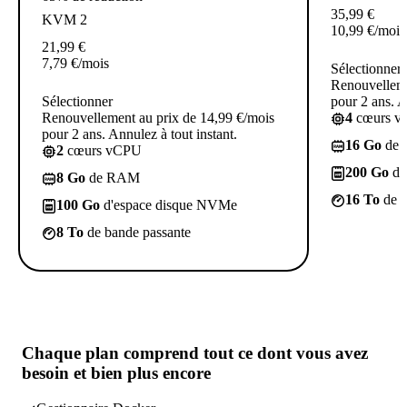
35,99
€
KVM 2
10,99
€
/mois
21,99
€
7,79
€
/mois
Sélectionner
Renouvelleme
Sélectionner
pour 2 ans. A
Renouvellement au prix de 14,99 €/mois
4
cœurs 
pour 2 ans. Annulez à tout instant.
16 Go
de
2
cœurs vCPU
200 Go
d'
8 Go
de RAM
16 To
de b
100 Go
d'espace disque NVMe
8 To
de bande passante
Chaque plan comprend
tout ce dont vous avez
besoin
et bien plus encore