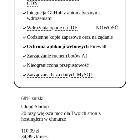
CDN
Integracja GitHub z automatycznymi
wdrożeniami
Wdrożenia oparte na IDE
NOWOŚĆ
Codzienne kopie zapasowe oraz na żądanie
Ochrona aplikacji webowych
Firewall
Zarządzanie ruchem botów AI
Nieograniczona przepustowość
Zarządzana baza danych MySQL
68% zniżki
Cloud Startup
20 razy większa moc dla Twoich stron z
hostingiem w chmurze
110,99
zł
34,99
zł
/mies.