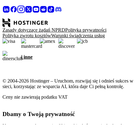
Zasady dotyczące żądań NPRD
Polityka prywatności
Polityka zwrotu kosztów
Warunki świadczenia usług
i inne
© 2004-2026 Hostinger – Uruchom, rozwijaj się i odnieś sukces w
sieci, korzystając ze wsparcia AI, która daje Ci pełną kontrolę.
Ceny nie zawierają podatku VAT
Dbamy o Twoją prywatność
Nasza strona wykorzystuje pliki cookie, które są niezbędne do
prawidłowego działania witryny oraz do zbierania danych o Twojej
interakcji z nią, a także w celach marketingowych. Akceptując,