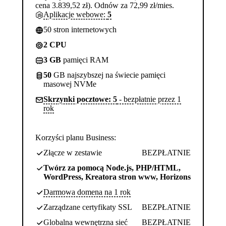
cena 3.839,52 zł). Odnów za 72,99 zł/mies.
Aplikacje webowe:
5
50 stron internetowych
2 CPU
3 GB
pamięci RAM
50
GB najszybszej na świecie pamięci
masowej NVMe
Skrzynki pocztowe: 5
- bezpłatnie przez 1
rok
Korzyści planu Business:
Złącze w zestawie
BEZPŁATNIE
Twórz za pomocą Node.js, PHP/HTML,
WordPress, Kreatora stron www, Horizons
Darmowa domena na 1 rok
Zarządzane certyfikaty SSL
BEZPŁATNIE
Globalna wewnętrzna sieć
BEZPŁATNIE