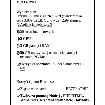
15,99
zł
/mies.
Wybierz plan
Uzyskaj 48 mies. za
767,52 zł
(standardowa
cena 3.839,52 zł). Odnów za 72,99 zł/mies.
Aplikacje webowe:
5
50 stron internetowych
2 CPU
3 GB
pamięci RAM
50
GB najszybszej na świecie pamięci
masowej NVMe
Skrzynki pocztowe: 5
- bezpłatnie przez 1
rok
Korzyści planu Business:
Złącze w zestawie
BEZPŁATNIE
Twórz za pomocą Node.js, PHP/HTML,
WordPress, Kreatora stron www, Horizons