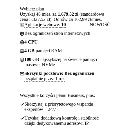
Wybierz plan
Uzyskaj 48 mies. za
1.679,52 zł
(standardowa
cena 5.327,52 zł). Odnów za 102,99 zł/mies.
Aplikacje webowe:
10
NOWOŚĆ
Bez ograniczeń stron internetowych
4 CPU
4 GB
pamięci RAM
100
GB najszybszej na świecie pamięci
masowej NVMe
Skrzynki pocztowe: Bez ograniczeń
-
bezpłatnie przez 1 rok
Wszystkie korzyści planu Business, plus:
Skorzystaj z priorytetowego wsparcia
ekspertów – 24/7
Uzyskaj dodatkową kontrolę i stabilność
dzięki dedykowanemu adresowi IP