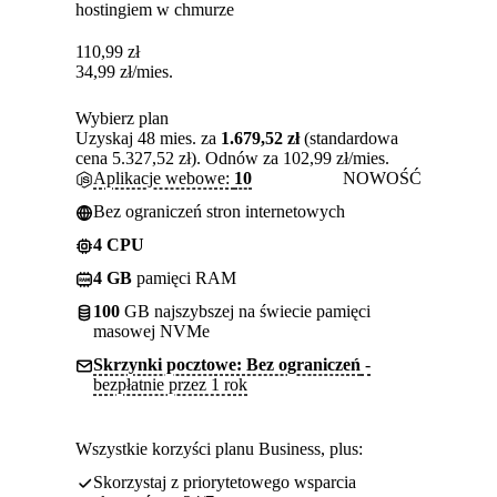
hostingiem w chmurze
110,99
zł
34,99
zł
/mies.
Wybierz plan
Uzyskaj 48 mies. za
1.679,52 zł
(standardowa
cena 5.327,52 zł). Odnów za 102,99 zł/mies.
Aplikacje webowe:
10
NOWOŚĆ
Bez ograniczeń stron internetowych
4 CPU
4 GB
pamięci RAM
100
GB najszybszej na świecie pamięci
masowej NVMe
Skrzynki pocztowe: Bez ograniczeń
-
bezpłatnie przez 1 rok
Wszystkie korzyści planu Business, plus:
Skorzystaj z priorytetowego wsparcia