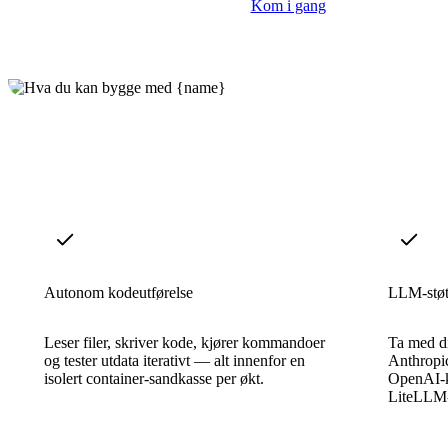
Kom i gang
Autonom kodeutførelse
LLM-støtt
Leser filer, skriver kode, kjører kommandoer
Ta med d
og tester utdata iterativt — alt innenfor en
Anthropic
isolert container-sandkasse per økt.
OpenAI-k
LiteLLM-