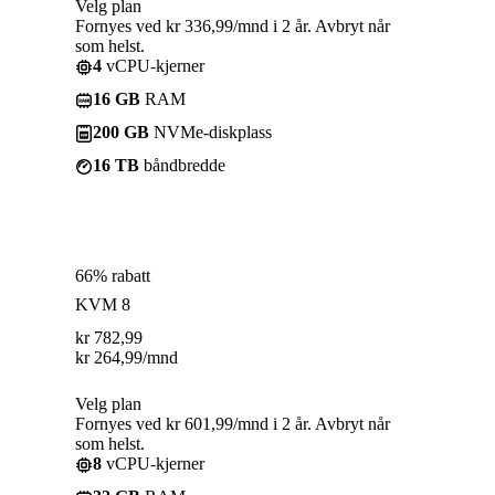
Velg plan
Fornyes ved kr 336,99/mnd i 2 år. Avbryt når
som helst.
4
vCPU-kjerner
16 GB
RAM
200 GB
NVMe-diskplass
16 TB
båndbredde
66% rabatt
KVM 8
kr
782,99
kr
264,99
/mnd
Velg plan
Fornyes ved kr 601,99/mnd i 2 år. Avbryt når
som helst.
8
vCPU-kjerner