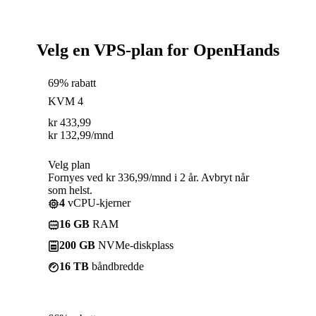
Velg en VPS-plan for OpenHands
69% rabatt
KVM 4
kr
433,99
kr
132,99
/mnd
Velg plan
Fornyes ved kr 336,99/mnd i 2 år. Avbryt når
som helst.
4
vCPU-kjerner
16 GB
RAM
200 GB
NVMe-diskplass
16 TB
båndbredde