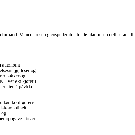
å forhånd. Månedsprisen gjenspeiler den totale planprisen delt på antall
m autonomt
elsesmiljø, leser og
erer pakker og
. Hver økt kjører i
oner uten å påvirke
du kan konfigurere
AI-kompatibelt
 og
 per oppgave utover