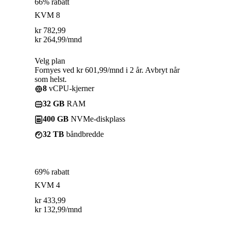
66% rabatt
KVM 8
kr
782,99
kr
264,99
/mnd
Velg plan
Fornyes ved kr 601,99/mnd i 2 år. Avbryt når
som helst.
8
vCPU-kjerner
32 GB
RAM
400 GB
NVMe-diskplass
32 TB
båndbredde
69% rabatt
KVM 4
kr
433,99
kr
132,99
/mnd