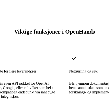
Viktige funksjoner i OpenHands
e for flere leverandører
Nettsurfing og søk
in egen API-nøkkel for OpenAI,
Bla gjennom dokumentasjo
, Google, eller et hvilket som helst
hent sanntidsdata som en d
ompatibelt endepunkt via innebygd
forsknings- og implement
integrasjon.