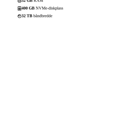
32 GB
RAM
400 GB
NVMe-diskplass
32 TB
båndbredde