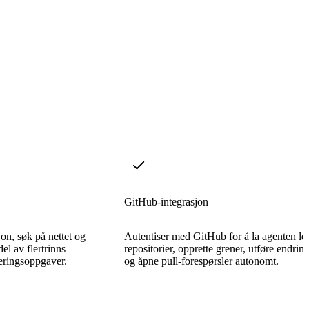
GitHub-integrasjon
n, søk på nettet og
Autentiser med GitHub for å la agenten le
el av flertrinns
repositorier, opprette grener, utføre endrin
eringsoppgaver.
og åpne pull-forespørsler autonomt.