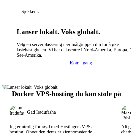
Sjekker...
Lanser lokalt. Voks globalt.
Velg en serverplassering nær målgruppen din for å øke
lastehastigheten. Vi har datasentre i Nord-Amerika, Europa, A
Sør-Amerika.
Kom i gang
Docker VPS-hosting du kan stole på
Gad Iradufasha
Jeg er utrolig fornøyd med Hostingers VPS-
Alt gå
hosting! Oppetiden deres er gjennomgående
chatbo