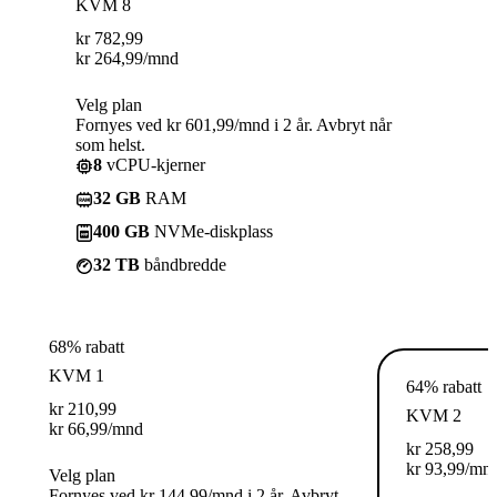
KVM 8
kr
782,99
kr
264,99
/mnd
Velg plan
Fornyes ved kr 601,99/mnd i 2 år. Avbryt når
som helst.
8
vCPU-kjerner
32 GB
RAM
400 GB
NVMe-diskplass
32 TB
båndbredde
68% rabatt
KVM 1
64% rabatt
kr
210,99
KVM 2
kr
66,99
/mnd
kr
258,99
kr
93,99
/mn
Velg plan
Fornyes ved kr 144,99/mnd i 2 år. Avbryt