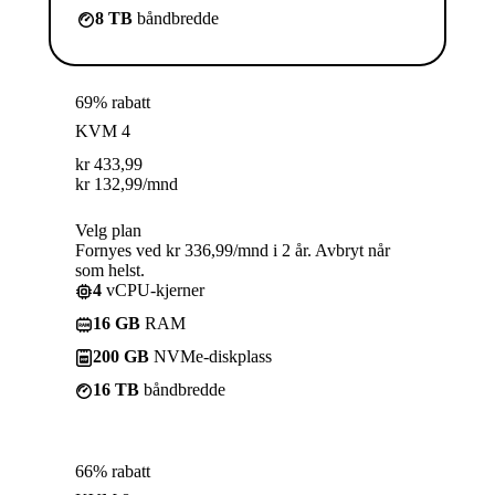
8 TB
båndbredde
69% rabatt
KVM 4
kr
433,99
kr
132,99
/mnd
Velg plan
Fornyes ved kr 336,99/mnd i 2 år. Avbryt når
som helst.
4
vCPU-kjerner
16 GB
RAM
200 GB
NVMe-diskplass
16 TB
båndbredde
66% rabatt