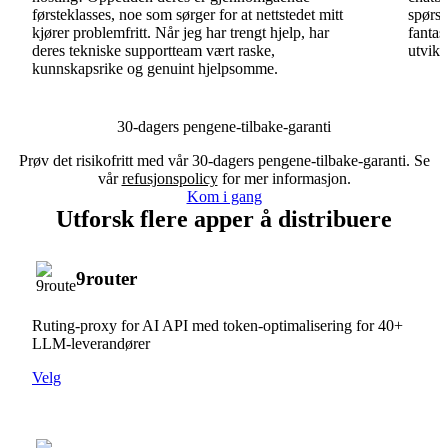
førsteklasses, noe som sørger for at nettstedet mitt
spørsm
kjører problemfritt. Når jeg har trengt hjelp, har
fantas
deres tekniske supportteam vært raske,
utvikl
kunnskapsrike og genuint hjelpsomme.
30-dagers pengene-tilbake-garanti
Prøv det risikofritt med vår 30-dagers pengene-tilbake-garanti. Se
vår
refusjonspolicy
for mer informasjon.
Kom i gang
Utforsk flere apper å distribuere
9router
Ruting-proxy for AI API med token-optimalisering for 40+
LLM-leverandører
Velg