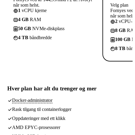
når som helst.
Velg plan
1
vCPU kjerne
Fornyes ved 
når som helst
4 GB
RAM
2
vCPU-kj
50 GB
NVMe-diskplass
8 GB
RA
4 TB
båndbredde
100 GB
N
8 TB
bånd
Hver plan har
alt du trenger
og mer
Docker-administrator
Rask tilgang til containerlogger
Oppdateringer med ett klikk
AMD EPYC-prosessorer