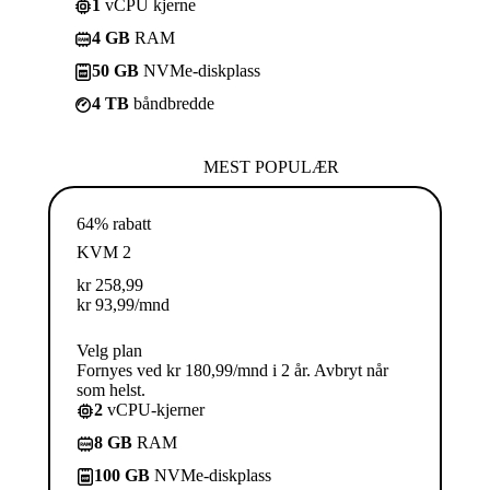
1
vCPU kjerne
4 GB
RAM
50 GB
NVMe-diskplass
4 TB
båndbredde
MEST POPULÆR
64% rabatt
KVM 2
kr
258,99
kr
93,99
/mnd
Velg plan
Fornyes ved kr 180,99/mnd i 2 år. Avbryt når
som helst.
2
vCPU-kjerner
8 GB
RAM
100 GB
NVMe-diskplass