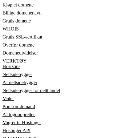
Kjøp et domene
Billige domenenavn
Gratis domene
WHOIS
Gratis SSL-sertifikat
Overfør domene
Domeneutvidelser
VERKTØY
Horizons
Nettsidebygger
AI nettsidebygger
Nettsidebygger for netthandel
Maler
Print-on-demand
AI logooppretter
Migrer til Hostinger
Hostinger API