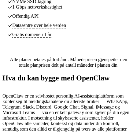
NVMe SSD-lagring
1 Gbps nettverkshastighet
Offentlig API
Datasentre
over hele verden
Gratis domene i 1 år
Alle planer betales på forhånd. Månedsprisen gjenspeiler den
totale planprisen delt på antall måneder i planen din.
Hva du kan bygge med OpenClaw
OpenClaw er en selvhostet personlig AI-assistentplattform som
kobler seg til meldingskanalene du allerede bruker — WhatsApp,
Telegram, Slack, Discord, Google Chat, Signal, iMessage og
Microsoft Teams — via en enkelt gateway som kjører på din egen
infrastruktur. I motsetning til skybaserte assistenter, holder
OpenClaw alle samtaler, kontekst og data under din kontroll,
samtidig som den alltid er tilgjengelig på tvers av alle plattformer.