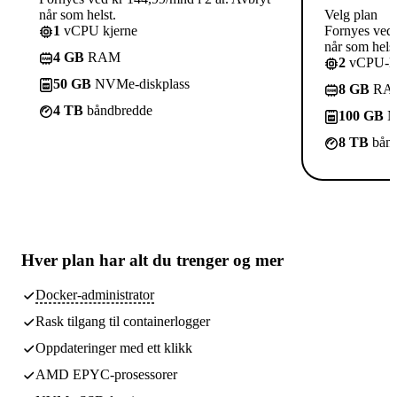
når som helst.
Velg plan
1
vCPU kjerne
Fornyes ved 
når som helst
4 GB
RAM
2
vCPU-kj
50 GB
NVMe-diskplass
8 GB
RA
4 TB
båndbredde
100 GB
N
8 TB
bånd
Hver plan har
alt du trenger
og mer
Docker-administrator
Rask tilgang til containerlogger
Oppdateringer med ett klikk
AMD EPYC-prosessorer