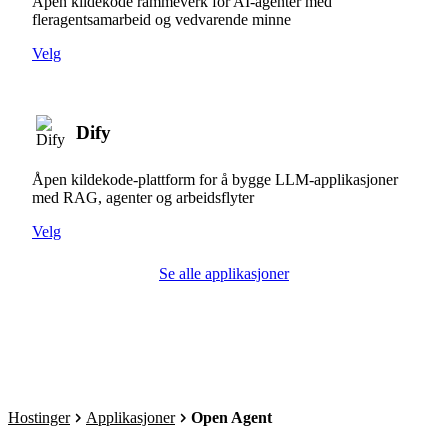
Åpen kildekode rammeverk for AI-agenter med
fleragentsamarbeid og vedvarende minne
Velg
Dify
Åpen kildekode-plattform for å bygge LLM-applikasjoner
med RAG, agenter og arbeidsflyter
Velg
Se alle applikasjoner
Hostinger
Applikasjoner
Open Agent