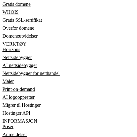
Gratis domene
WHOIS
Gratis SSL-sertifikat
Overfør domene
Domeneutvidelser
VERKTØY
Horizons
Nettsidebygger
AI nettsidebygger
Nettsidebygger for netthandel
Maler
Print-on-demand
AI logooppretter
Migrer til Hostinger
Hostinger API
INFORMASJON
Priser
Anmeldelser