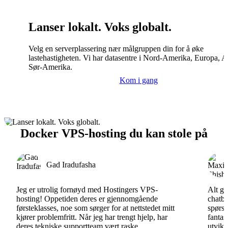
Lanser lokalt. Voks globalt.
Velg en serverplassering nær målgruppen din for å øke
lastehastigheten. Vi har datasentre i Nord-Amerika, Europa, A
Sør-Amerika.
Kom i gang
Docker VPS-hosting du kan stole på
Gad Iradufasha
Jeg er utrolig fornøyd med Hostingers VPS-
Alt gå
hosting! Oppetiden deres er gjennomgående
chatbo
førsteklasses, noe som sørger for at nettstedet mitt
spørsm
kjører problemfritt. Når jeg har trengt hjelp, har
fantas
deres tekniske supportteam vært raske,
utvikl