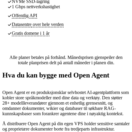
NVMe SSD-lagring
1 Gbps nettverkshastighet
Offentlig API
Datasentre
over hele verden
Gratis domene i 1 år
Alle planer betales på forhånd. Månedsprisen gjenspeiler den
totale planprisen delt på antall måneder i planen din.
Hva du kan bygge med Open Agent
Open Agent er en produksjonsklar selvhostet AI-agentplattform som
kobler store språkmodeller med dine data og verktøy. Den støtter
28+ modellleverandører gjennom et enhetlig grensesnitt, og
omdanner dokumenter, wikier og databaser til søkbare RAG-
kunnskapsbaser som forankrer agentene dine i nøyaktig kontekst.
Å distribuere Open Agent på din egen VPS holder sensitive samtaler
og proprietære dokumenter borte fra tredjeparts infrastruktur.