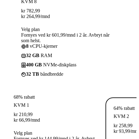
KVM 8
kr
782,99
kr
264,99
/mnd
Velg plan
Fornyes ved kr 601,99/mnd i 2 år. Avbryt når
som helst.
8
vCPU-kjerner
32 GB
RAM
400 GB
NVMe-diskplass
32 TB
båndbredde
68% rabatt
KVM 1
64% rabatt
kr
210,99
KVM 2
kr
66,99
/mnd
kr
258,99
kr
93,99
/mn
Velg plan
Fornyes ved kr 144,99/mnd i 2 år. Avbryt