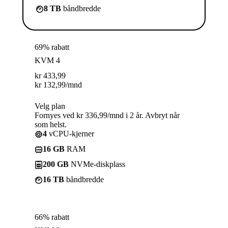
8 TB
båndbredde
69% rabatt
KVM 4
kr
433,99
kr
132,99
/mnd
Velg plan
Fornyes ved kr 336,99/mnd i 2 år. Avbryt når
som helst.
4
vCPU-kjerner
16 GB
RAM
200 GB
NVMe-diskplass
16 TB
båndbredde
66% rabatt