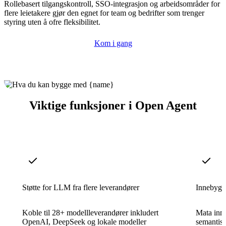
Rollebasert tilgangskontroll, SSO-integrasjon og arbeidsområder for
flere leietakere gjør den egnet for team og bedrifter som trenger
styring uten å ofre fleksibilitet.
Kom i gang
Viktige funksjoner i Open Agent
Støtte for LLM fra flere leverandører
Innebygd
Koble til 28+ modellleverandører inkludert
Mata inn
OpenAI, DeepSeek og lokale modeller
semantisk