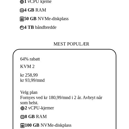
1
vCPU kjerne
4 GB
RAM
50 GB
NVMe-diskplass
4 TB
båndbredde
MEST POPULÆR
64% rabatt
KVM 2
kr
258,99
kr
93,99
/mnd
Velg plan
Fornyes ved kr 180,99/mnd i 2 år. Avbryt når
som helst.
2
vCPU-kjerner
8 GB
RAM
100 GB
NVMe-diskplass