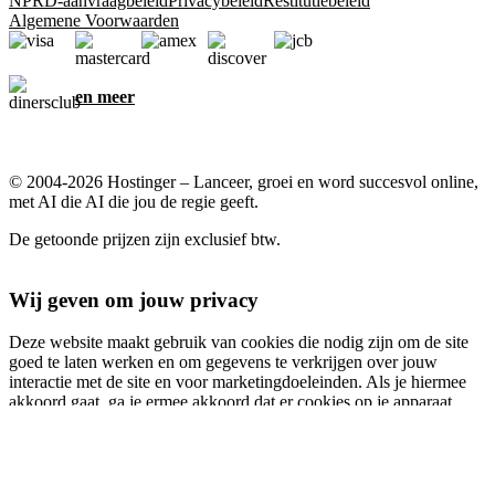
NPRD-aanvraagbeleid
Privacybeleid
Restitutiebeleid
Algemene Voorwaarden
en meer
© 2004-2026 Hostinger – Lanceer, groei en word succesvol online,
met AI die AI die jou de regie geeft.
De getoonde prijzen zijn exclusief btw.
Wij geven om jouw privacy
Deze website maakt gebruik van cookies die nodig zijn om de site
goed te laten werken en om gegevens te verkrijgen over jouw
interactie met de site en voor marketingdoeleinden. Als je hiermee
akkoord gaat, ga je ermee akkoord dat er cookies op je apparaat
worden opgeslagen voor advertentietargeting, personalisatie en
analyse, zoals beschreven in ons
Cookiebeleid
.
Accepteer alles
Alles afwijzen
Cookie-instellingen