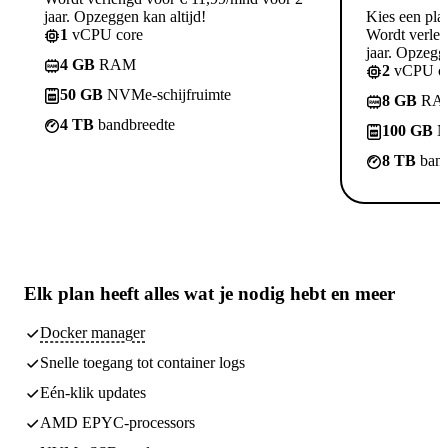
jaar. Opzeggen kan altijd!
Kies een pla
1
vCPU core
Wordt verle
jaar. Opzegge
4 GB
RAM
2
vCPU co
50 GB
NVMe-schijfruimte
8 GB
RA
4 TB
bandbreedte
100 GB
N
8 TB
band
Elk plan heeft
alles wat je nodig hebt
en meer
Docker manager
Snelle toegang tot container logs
Eén-klik updates
AMD EPYC-processors