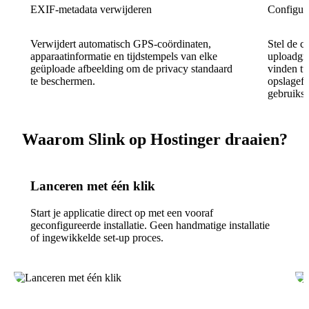
EXIF-metadata verwijderen
Configur
Verwijdert automatisch GPS-coördinaten,
Stel de c
apparaatinformatie en tijdstempels van elke
uploadgro
geüploade afbeelding om de privacy standaard
vinden t
te beschermen.
opslageff
gebruikss
Waarom Slink op Hostinger draaien?
Lanceren met één klik
Start je applicatie direct op met een vooraf
geconfigureerde installatie. Geen handmatige installatie
of ingewikkelde set-up proces.