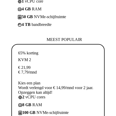
1
vCPU core
4 GB
RAM
50 GB
NVMe-schijfruimte
4 TB
bandbreedte
MEEST POPULAIR
65% korting
KVM 2
€
21,99
€
7,79
/mnd
Kies een plan
Wordt verlengd voor € 14,99/mnd voor 2 jaar.
Opzeggen kan altijd!
2
vCPU cores
8 GB
RAM
100 GB
NVMe-schijfruimte