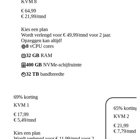
KVM 8
€
64,99
€
21,99
/mnd
Kies een plan
Wordt verlengd voor € 49,99/mnd voor 2 jaar.
Opzeggen kan altijd!
8
vCPU cores
32 GB
RAM
400 GB
NVMe-schijfruimte
32 TB
bandbreedte
69% korting
KVM 1
65% korting
€
17,99
KVM 2
€
5,49
/mnd
€
21,99
€
7,79
/mnd
Kies een plan
Wordt verlengd voor € 11,99/mnd voor 2