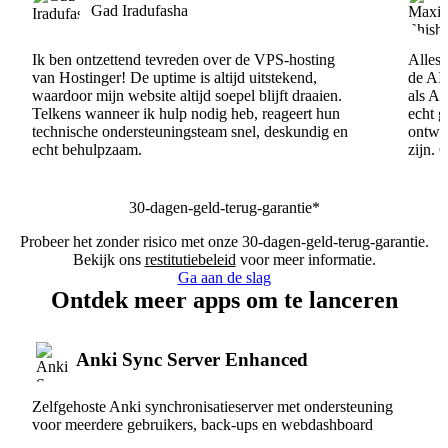
Gad Iradufasha
Ik ben ontzettend tevreden over de VPS-hosting
Alles 
van Hostinger! De uptime is altijd uitstekend,
de AI
waardoor mijn website altijd soepel blijft draaien.
als AI
Telkens wanneer ik hulp nodig heb, reageert hun
echt 
technische ondersteuningsteam snel, deskundig en
ontwik
echt behulpzaam.
zijn. 
30-dagen-geld-terug-garantie*
Probeer het zonder risico met onze 30-dagen-geld-terug-garantie.
Bekijk ons
restitutiebeleid
voor meer informatie.
Ga aan de slag
Ontdek meer apps om te lanceren
Anki Sync Server Enhanced
Zelfgehoste Anki synchronisatieserver met ondersteuning
voor meerdere gebruikers, back-ups en webdashboard