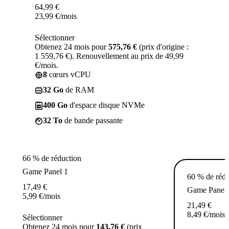
64,99
€
23,99
€
/mois
Sélectionner
Obtenez 24 mois pour
575,76 €
(prix d'origine :
1 559,76 €). Renouvellement au prix de 49,99
€/mois.
8
cœurs vCPU
32 Go
de RAM
400 Go
d'espace disque NVMe
32 To
de bande passante
66 % de réduction
Game Panel 1
60 % de rédu
17,49
€
Game Panel 
5,99
€
/mois
21,49
€
8,49
€
/mois
Sélectionner
Obtenez 24 mois pour
143,76 €
(prix