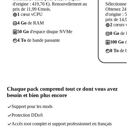
d'origine : 419,76 €). Renouvellement au
Sélectionner
prix de 11,99 €/mois.
Obtenez 24 
1
cœur vCPU
d'origine : 
prix de 14,9
4 Go
de RAM
2
cœurs 
50 Go
d'espace disque NVMe
8 Go
de 
4 To
de bande passante
100 Go
d'
8 To
de ba
Chaque pack comprend
tout ce dont vous avez
besoin
et bien plus encore
Support pour les mods
Protection DDoS
Accès root complet et support professionnel en français