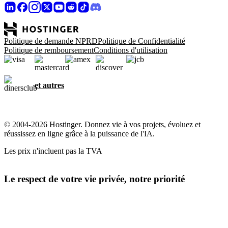
Politique de demande NPRD
Politique de Confidentialité
Politique de remboursement
Conditions d'utilisation
et autres
© 2004-2026 Hostinger. Donnez vie à vos projets, évoluez et
réussissez en ligne grâce à la puissance de l'IA.
Les prix n'incluent pas la TVA
Le respect de votre vie privée, notre priorité
Ce site utilise des cookies essentiels à son bon fonctionnement et
pour collecter des données sur la façon dont vous interagissez avec,
ainsi qu'à des fins marketing. En cliquant sur « J'accepte », vous
consentez à l'utilisation des cookies pour la publicité, la