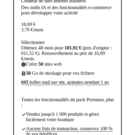
Créateur de sites internet Business
Des outils IA et des fonctionnalités e-commerce
pour développer votre activité
18,99
€
3,79
€
/mois
Sélectionner
Obtenez 48 mois pour
181,92 €
(prix d'origine :
911,52 €). Renouvellement au prix de 16,99
€/mois.
Créez
50
sites web
50
Go de stockage pour vos fichiers
5
boîtes mail par site, gratuites pendant 1 an
Toutes les fonctionnalités du pack Premium, plus
:
Vendez jusqu'à 1 000 produits et gérez
facilement votre boutique
Aucuns frais de transaction, conservez 100 %
de vos bénéfices