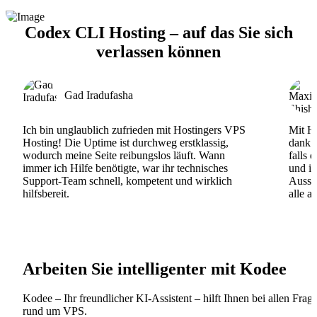
Codex CLI Hosting – auf das Sie sich
verlassen können
Gad Iradufasha
Ich bin unglaublich zufrieden mit Hostingers VPS
Mit Ho
Hosting! Die Uptime ist durchweg erstklassig,
dank d
wodurch meine Seite reibungslos läuft. Wann
falls 
immer ich Hilfe benötigte, war ihr technisches
und ih
Support-Team schnell, kompetent und wirklich
Ausse
hilfsbereit.
alle a
Arbeiten Sie intelligenter mit Kodee
Kodee – Ihr freundlicher KI-Assistent – hilft Ihnen bei allen Frag
rund um VPS.