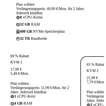
Plan wählen
Verlängerungspreis: 49,99 €/Mon. für 2 Jahre.
Jederzeit kündbar.
8
vCPU-Kerne
32 GB
RAM
400 GB
NVMe-Speicherplatz
32 TB
Bandbreite
69 % Rabatt
KVM 1
65 % Rabatt
17,99
€
KVM 2
5,49
€
/Mon.
21,99
€
7,79
€
/Mon.
Plan wählen
Verlängerungspreis: 11,99 €/Mon. für 2
Jahre. Jederzeit kündbar.
Plan wählen
1
vCPU-Kern
Verlängerung
Jahre. Jederz
4 GB
RAM
2
vCPU-K