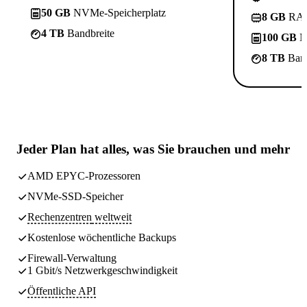
50 GB
NVMe-Speicherplatz
8 GB
RA
4 TB
Bandbreite
100 GB
N
8 TB
Band
Jeder Plan hat
alles, was Sie brauchen
und mehr
AMD EPYC-Prozessoren
NVMe-SSD-Speicher
Rechenzentren
weltweit
Kostenlose wöchentliche
Backups
Firewall-Verwaltung
1 Gbit/s Netzwerkgeschwindigkeit
Öffentliche API