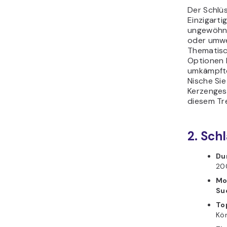
Der Schlüs
Einzigarti
ungewöhnl
oder umwel
Thematisc
Optionen k
umkämpfte
Nische Sie
Kerzenges
diesem Tr
2. Sch
Du
20
Mo
Su
To
Kön