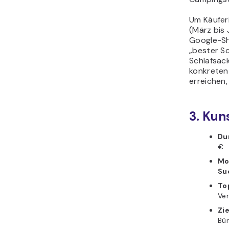
Um Käufer
(März bis 
Google-Sh
„bester Sc
Schlafsack
konkreten
erreichen,
3. Kun
Du
€
Mo
Su
To
Ver
Zi
Bür