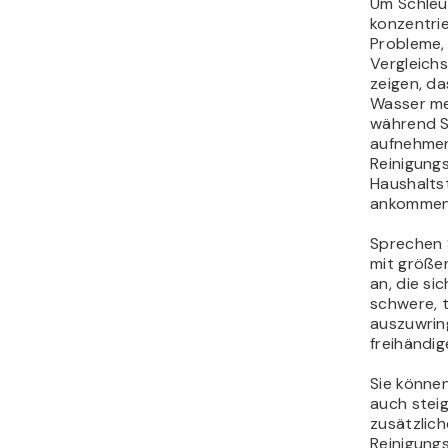
Um Schleu
konzentrie
Probleme, 
Vergleichs
zeigen, d
Wasser me
während S
aufnehmen
Reinigung
Haushaltst
ankommen
Sprechen 
mit größe
an, die s
schwere, 
auszuwrin
freihändi
Sie können
auch stei
zusätzlic
Reinigung