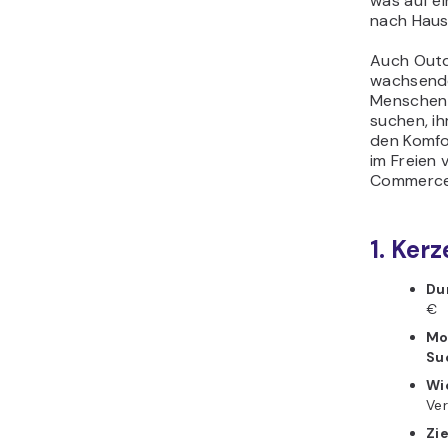
was auf e
nach Haus
Auch Outd
wachsende
Menschen 
suchen, ih
den Komfo
im Freien 
Commerce
1. Ker
Du
€
Mo
Su
Wi
Ver
Zi