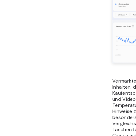
Vermarkten
Inhalten, 
Kaufentsc
und Video
Temperatu
Hinweise z
besonders
Vergleichs
Taschen f
Campingst