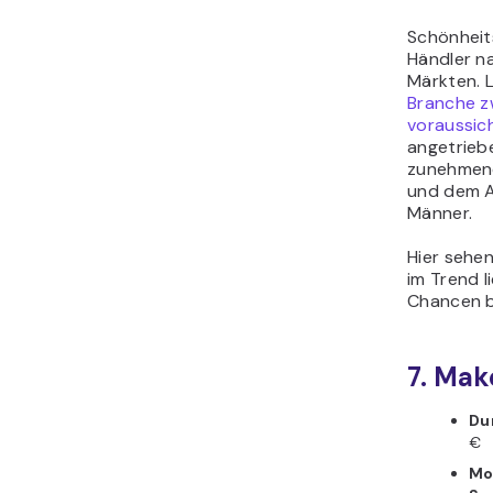
Schönheit
Händler na
Märkten. 
Branche z
voraussich
angetrieb
zunehmend
und dem A
Männer.
Hier sehen
im Trend 
Chancen b
7. Ma
Du
€
Mo