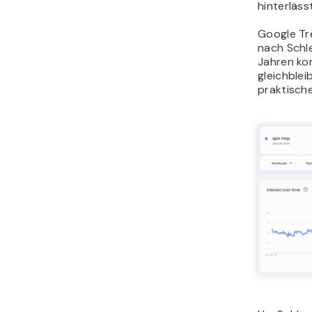
hinterläs
Google Tr
nach Schl
Jahren kon
gleichble
praktisch