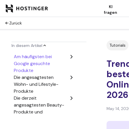
KI
fragen
Zurück
Tutorials
In diesem Artikel
Am häufigsten bei
Trend
Google gesuchte
Produkte
best
Die angesagtesten
Onlin
Wohn- und Lifestyle-
Produkte
2026
Die derzeit
angesagtesten Beauty-
May 14, 202
Produkte und
Accessoires
Die derzeit