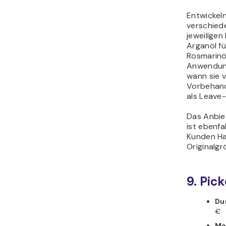
Entwickeln
verschied
jeweiligen
Arganöl fü
Rosmarinö
Anwendungs
wann sie 
Vorbehand
als Leave-
Das Anbie
ist ebenfa
Kunden Ha
Originalg
9. Pick
Du
€
Mo