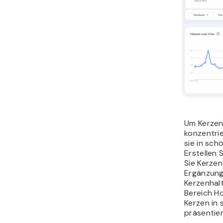
Um Kerzen
konzentrie
sie in sc
Erstellen 
Sie Kerze
Ergänzung
Kerzenhalt
Bereich H
Kerzen in 
präsentie