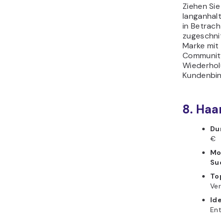
Ziehen Sie
langanhal
in Betrac
zugeschnit
Marke mit
Community
Wiederhol
Kundenbin
8. Haa
Du
€
Mo
Su
To
Ver
Id
En