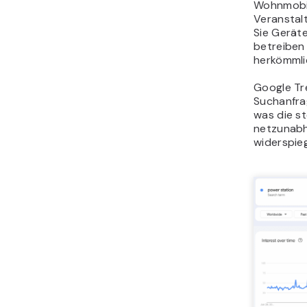
Wohnmobil
Veranstalt
Sie Geräte
betreiben
herkömmli
Google Tr
Suchanfra
was die st
netzunabh
widerspieg