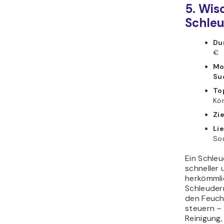
5. Wi
Schleu
Du
€
Mo
Su
To
Kön
Zi
Li
So
Ein Schle
schneller 
herkömmli
Schleuder
den Feuch
steuern – 
Reinigung,