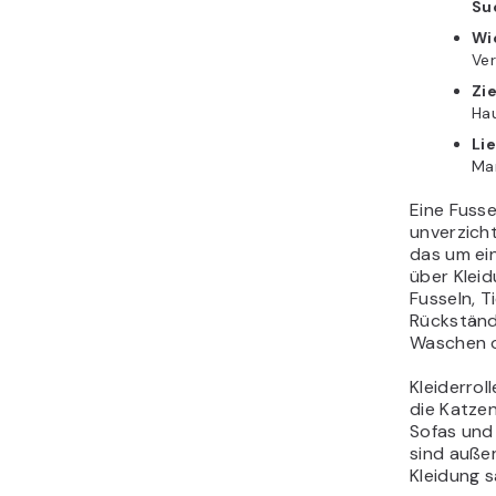
Su
Wi
Ver
Zi
Hau
Li
Man
Eine Fusse
unverzicht
das um eine
über Klei
Fusseln, 
Rückständ
Waschen o
Kleiderrol
die Katze
Sofas und
sind auße
Kleidung s