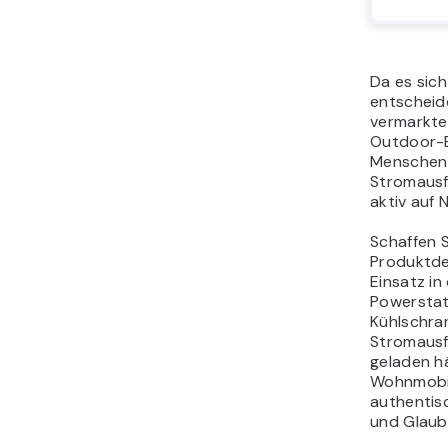
Da es sic
entscheide
vermarkten
Outdoor-E
Menschen 
Stromausf
aktiv auf 
Schaffen S
Produktde
Einsatz in 
Powerstat
Kühlschra
Stromausf
geladen hä
Wohnmobil
authentis
und Glaub