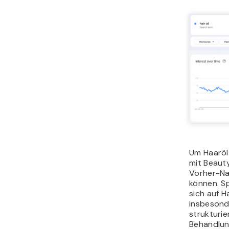
Um Haaröl
mit Beaut
Vorher-Na
können. Sp
sich auf H
insbesond
strukturie
Behandlung