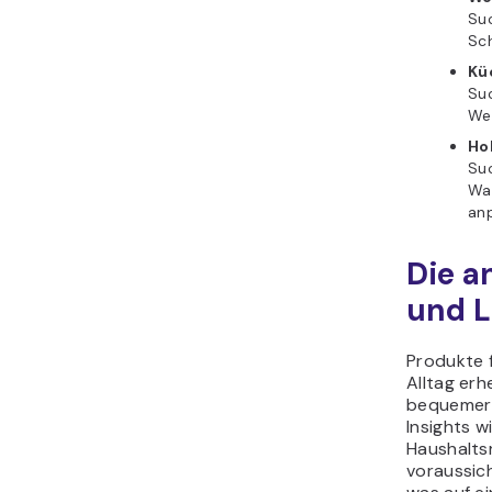
Suc
Sch
Kü
Suc
We
Ho
Su
Was
anp
Die a
und L
Produkte 
Alltag erh
bequemer 
Insights w
Haushalts
voraussich