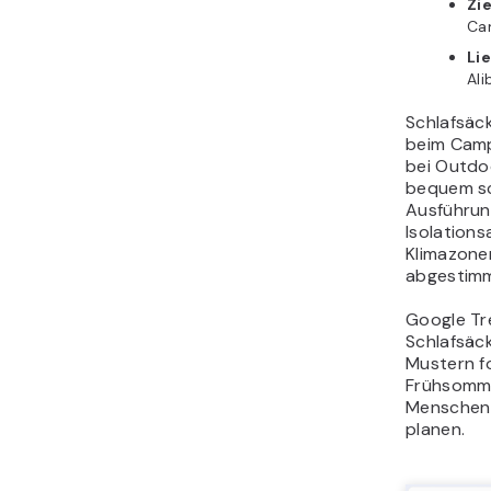
Zi
Ca
Li
Ali
Schlafsäc
beim Camp
bei Outdo
bequem sch
Ausführun
Isolations
Klimazone
abgestimm
Google Tr
Schlafsäc
Mustern f
Frühsomme
Menschen 
planen.