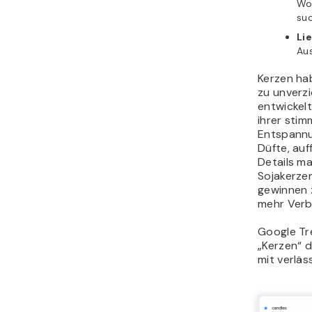
Wo
su
Li
Aus
Kerzen ha
zu unverz
entwickel
ihrer sti
Entspannu
Düfte, auf
Details ma
Sojakerze
gewinnen 
mehr Verbr
Google Tr
„Kerzen“ d
mit verläs