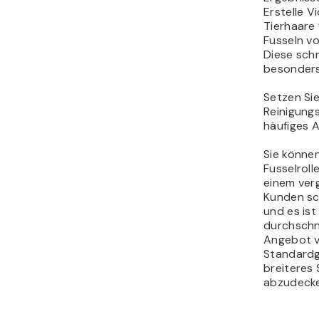
Erstelle V
Tierhaare
Fusseln vo
Diese sch
besonders 
Setzen Sie
Reinigungs
häufiges A
Sie könne
Fusselroll
einem verg
Kunden sc
und es ist
durchschni
Angebot vo
Standardg
breiteres
abzudecke