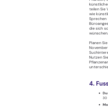
künstlich
teilen Sie
wie künst
Sprechen S
Büroangest
die sich 
wünschen
Planen Sie
November
Suchinter
Nutzen Si
Pflanzena
unterschi
4. Fuss
Du
30
Mo