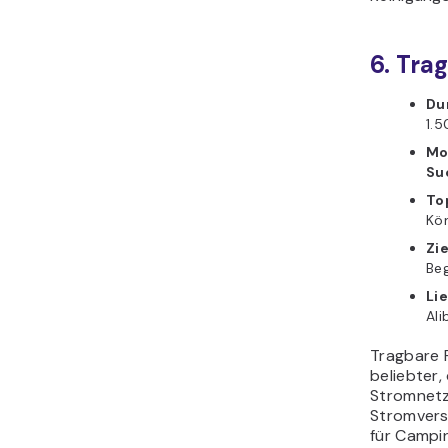
6. Tra
Du
1.
Mo
Su
To
Kön
Zi
Beg
Li
Ali
Tragbare 
beliebter
Stromnetz
Stromverso
für Campi