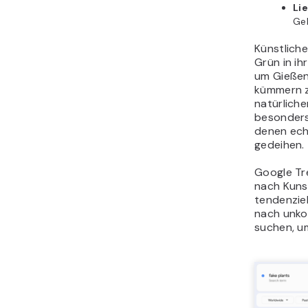
Li
Gek
Künstliche 
Grün in i
um Gießen
kümmern z
natürliche
besonders 
denen ech
gedeihen.
Google Tr
nach Kuns
tendenziel
nach unkom
suchen, u