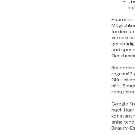
Li
Ind
Haaröl ist
Möglichkei
fördern u
verbesser
geschädig
und spende
Geschmeid
Besonders 
regelmäßig
Glätteise
hilft, Sch
reduzieren
Google Tr
nach Haar
konstant 
anhaltend
Beauty-Ess