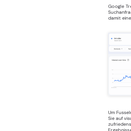
Google Tr
Suchanfra
damit ein
Um Fusselr
Sie auf vis
zufrieden
Ergebniss