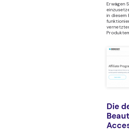
Erwägen S
einzusetze
in diesem
funktionie
vernetzt
Produktem
Die d
Beau
Acces