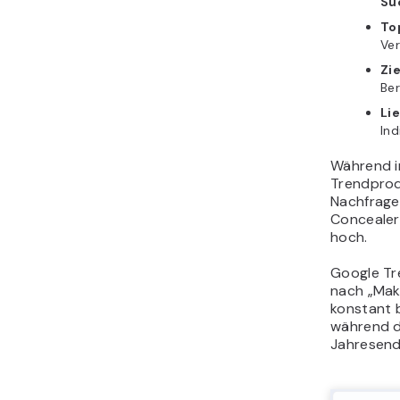
Su
To
Ver
Zi
Ber
Li
In
Während i
Trendprod
Nachfrage
Concealer
hoch.
Google Tr
nach „Mak
konstant b
während d
Jahresend