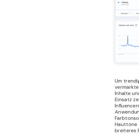
Um trendi
vermarkten
Inhalte un
Einsatz ze
Influence
Anwendung
Farbtonso
Hauttöne a
breiteres 