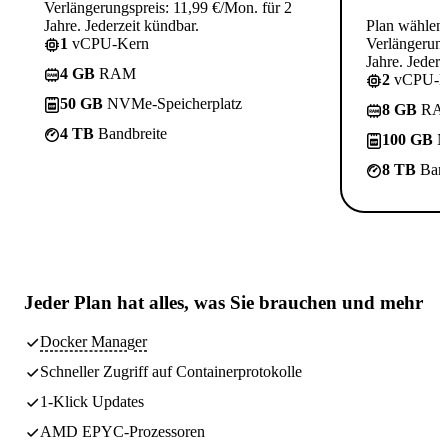
Verlängerungspreis: 11,99 €/Mon. für 2
Jahre. Jederzeit kündbar.
Plan wählen
1
vCPU-Kern
Verlängerung
Jahre. Jederz
4 GB
RAM
2
vCPU-K
50 GB
NVMe-Speicherplatz
8 GB
RA
4 TB
Bandbreite
100 GB
N
8 TB
Band
Jeder Plan hat
alles, was Sie brauchen
und mehr
Docker Manager
Schneller Zugriff auf Containerprotokolle
1-Klick Updates
AMD EPYC-Prozessoren