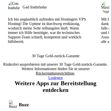
Gad Iradufasha
Ich bin unglaublich zufrieden mit Hostingers VPS
Mit Ho
Hosting! Die Uptime ist durchweg erstklassig,
dank d
wodurch meine Seite reibungslos läuft. Wann
falls 
immer ich Hilfe benötigte, war ihr technisches
und ih
Support-Team schnell, kompetent und wirklich
Ausse
hilfsbereit.
alle a
30 Tage Geld-zurück-Garantie
Risikofrei ausprobieren mit unserer 30 Tage Geld-zurück-Garantie.
Weitere Informationen finden Sie in unserer
Rückerstattungsrichtlinie
.
Loslegen
Weitere Apps zur Bereitstellung
entdecken
Buzz