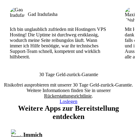
Gad Iradufasha
Ich bin unglaublich zufrieden mit Hostingers VPS
Mit Ho
Hosting! Die Uptime ist durchweg erstklassig,
dank d
wodurch meine Seite reibungslos läuft. Wann
falls 
immer ich Hilfe benötigte, war ihr technisches
und ih
Support-Team schnell, kompetent und wirklich
Ausse
hilfsbereit.
alle a
30 Tage Geld-zurück-Garantie
Risikofrei ausprobieren mit unserer 30 Tage Geld-zurück-Garantie.
Weitere Informationen finden Sie in unserer
Rückerstattungsrichtlinie
.
Loslegen
Weitere Apps zur Bereitstellung
entdecken
Immich