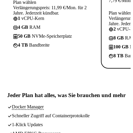
7,79
€
/Mon.
Plan wählen
Verlängerungspreis: 11,99 €/Mon. für 2
Jahre. Jederzeit kündbar.
Plan wählen
1
vCPU-Kern
Verlängerung
Jahre. Jederz
4 GB
RAM
2
vCPU-K
50 GB
NVMe-Speicherplatz
8 GB
RA
4 TB
Bandbreite
100 GB
N
8 TB
Band
Jeder Plan hat
alles, was Sie brauchen
und mehr
Docker Manager
Schneller Zugriff auf Containerprotokolle
1-Klick Updates