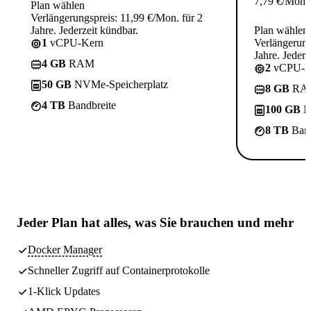
7,79
€
/Mon.
Plan wählen
Verlängerungspreis: 11,99 €/Mon. für 2
Jahre. Jederzeit kündbar.
Plan wählen
1
vCPU-Kern
Verlängerung
Jahre. Jederz
4 GB
RAM
2
vCPU-K
50 GB
NVMe-Speicherplatz
8 GB
RA
4 TB
Bandbreite
100 GB
N
8 TB
Band
Jeder Plan hat
alles, was Sie brauchen
und mehr
Docker Manager
Schneller Zugriff auf Containerprotokolle
1-Klick Updates