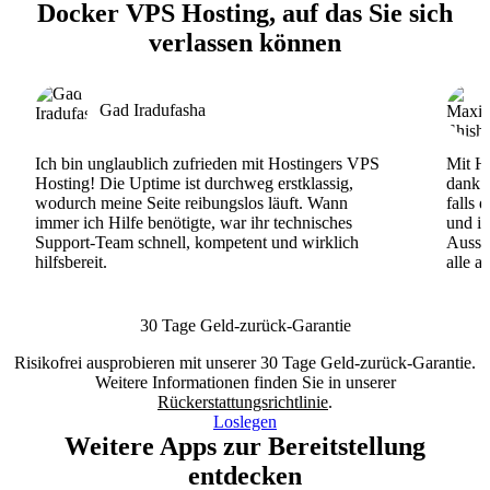
Docker VPS Hosting, auf das Sie sich
verlassen können
Gad Iradufasha
Ich bin unglaublich zufrieden mit Hostingers VPS
Mit Ho
Hosting! Die Uptime ist durchweg erstklassig,
dank d
wodurch meine Seite reibungslos läuft. Wann
falls 
immer ich Hilfe benötigte, war ihr technisches
und ih
Support-Team schnell, kompetent und wirklich
Ausse
hilfsbereit.
alle a
30 Tage Geld-zurück-Garantie
Risikofrei ausprobieren mit unserer 30 Tage Geld-zurück-Garantie.
Weitere Informationen finden Sie in unserer
Rückerstattungsrichtlinie
.
Loslegen
Weitere Apps zur Bereitstellung
entdecken