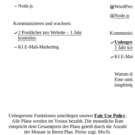
Node.js
WordPress
Node.js
Kommunizieren und wachsen:
2 Postfächer pro Website – 1 Jahr
Kommunizier
kostenlos
Unbegren
KI E-Mail-Marketing
1 Jahr kos
KI E-Mail-
Warum die
Eine umfa
langfristig
Unbegrenzte Funktionen unterliegen unserer
Fair Use Policy
.
Alle Pläne werden im Voraus bezahlt. Die monatliche Rate
entspricht dem Gesamtpreis des Plans geteilt durch die Anzahl
der Monate in Ihrem Plan. Preise zzgl. MwSt.