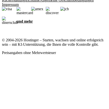
Rückerstattungsrichtlinie
Allgemeine Geschäftsbedingungen
Impressum
und mehr
© 2004-2026 Hostinger – Starten, wachsen und online erfolgreich
sein – mit KI-Unterstützung, die Ihnen die volle Kontrolle gibt.
Preisangaben ohne Mehrwertsteuer
Ihre Privatsphäre ist uns wichtig
Diese Website verwendet Cookies, die für das ordnungsgemäße
Funktionieren der Website und zum Sammeln von Daten zu Ihrer
Interaktion mit der Website sowie zu Marketingzwecken erforderlich
sind. Indem Sie diese Cookies akzeptieren, stimmen Sie der
Speicherung von Cookies auf Ihrem Gerät zu, um gezielte Werbung,
Personalisierung und Analysen durchzuführen, wie in unserer
Cookie-Richtlinie
beschrieben.