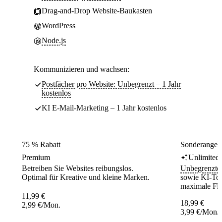
Drag-and-Drop Website-Baukasten
WordPress
Node.js
Kommunizieren und wachsen:
Postfächer pro Website: Unbegrenzt – 1 Jahr
kostenlos
KI E-Mail-Marketing – 1 Jahr kostenlos
75 % Rabatt
Sonderangebo
Premium
Unlimited
Betreiben Sie Websites reibungslos.
Unbegrenzte
Optimal für Kreative und kleine Marken.
sowie KI-Tool
maximale Flex
11,99
€
18,99
€
2,99
€
/Mon.
3,99
€
/Mon.