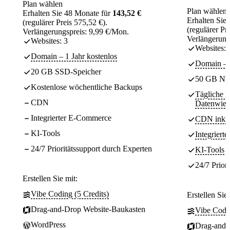
Plan wählen
Plan wählen
Erhalten Sie 48 Monate für
143,52 €
Erhalten Sie
(regulärer Preis 575,52 €).
(regulärer Pr
Verlängerungspreis: 9,99 €/Mon.
Verlängerung
Websites: 3
Websites:
Domain – 1 Jahr kostenlos
Domain – 1
20 GB SSD-Speicher
50 GB NV
Kostenlose wöchentliche Backups
Tägliche 
CDN
Datenwied
Integrierter E-Commerce
CDN inklu
KI-Tools
Integrier
24/7 Prioritätssupport durch Experten
KI-Tools
24/7 Prior
Erstellen Sie mit:
Vibe Coding (5 Credits)
Erstellen Sie 
Drag-and-Drop Website-Baukasten
Vibe Codin
WordPress
Drag-and-