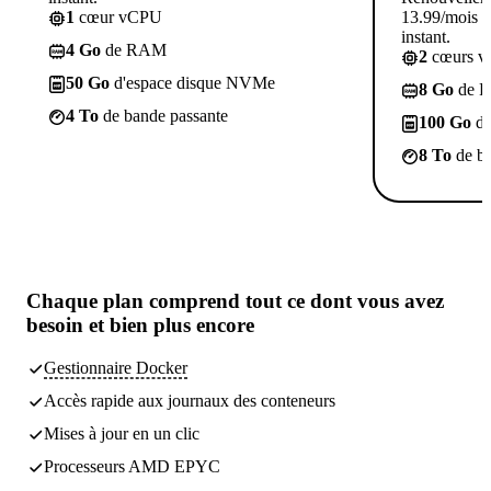
1
cœur vCPU
13.99/mois p
instant.
4 Go
de RAM
2
cœurs 
50 Go
d'espace disque NVMe
8 Go
de 
4 To
de bande passante
100 Go
d'
8 To
de ba
Chaque plan comprend
tout ce dont vous avez
besoin
et bien plus encore
Gestionnaire Docker
Accès rapide aux journaux des conteneurs
Mises à jour en un clic
Processeurs AMD EPYC