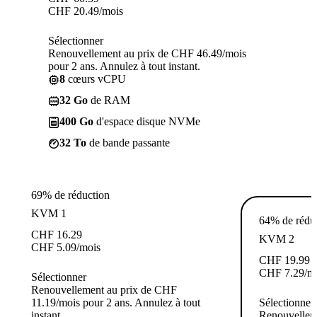
CHF
20.49
/mois
Sélectionner
Renouvellement au prix de CHF 46.49/mois
pour 2 ans. Annulez à tout instant.
8
cœurs vCPU
32 Go
de RAM
400 Go
d'espace disque NVMe
32 To
de bande passante
69% de réduction
KVM 1
64% de rédu
CHF
16.29
KVM 2
CHF
5.09
/mois
CHF
19.99
CHF
7.29
/m
Sélectionner
Renouvellement au prix de CHF
11.19/mois pour 2 ans. Annulez à tout
Sélectionner
instant.
Renouvellem