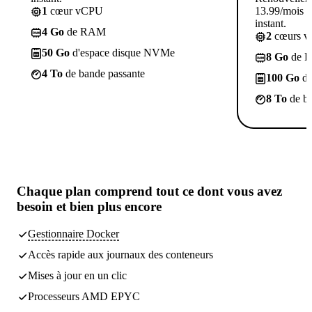
1
cœur vCPU
13.99/mois p
instant.
4 Go
de RAM
2
cœurs 
50 Go
d'espace disque NVMe
8 Go
de 
4 To
de bande passante
100 Go
d'
8 To
de ba
Chaque plan comprend
tout ce dont vous avez
besoin
et bien plus encore
Gestionnaire Docker
Accès rapide aux journaux des conteneurs
Mises à jour en un clic
Processeurs AMD EPYC