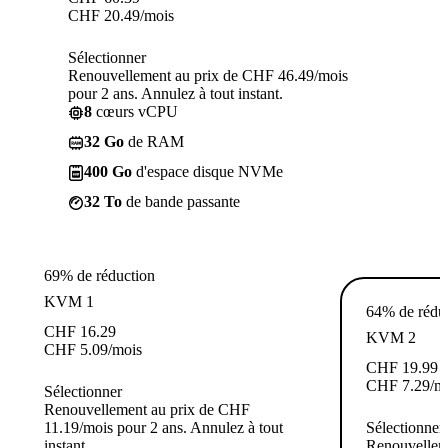
CHF
20.49
/mois
Sélectionner
Renouvellement au prix de CHF 46.49/mois
pour 2 ans. Annulez à tout instant.
8
cœurs vCPU
32 Go
de RAM
400 Go
d'espace disque NVMe
32 To
de bande passante
69% de réduction
KVM 1
64% de rédu
CHF
16.29
KVM 2
CHF
5.09
/mois
CHF
19.99
CHF
7.29
/m
Sélectionner
Renouvellement au prix de CHF
11.19/mois pour 2 ans. Annulez à tout
Sélectionner
instant.
Renouvellem