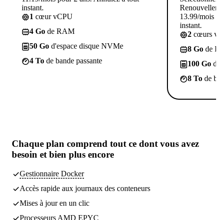
instant.
Renouvellem
1
cœur vCPU
13.99/mois p
instant.
4 Go
de RAM
2
cœurs 
50 Go
d'espace disque NVMe
8 Go
de 
4 To
de bande passante
100 Go
d'
8 To
de ba
Chaque plan comprend
tout ce dont vous avez
besoin
et bien plus encore
Gestionnaire Docker
Accès rapide aux journaux des conteneurs
Mises à jour en un clic
Processeurs AMD EPYC