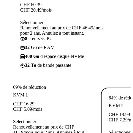
CHF
60.39
CHF
20.49
/mois
Sélectionner
Renouvellement au prix de CHF 46.49/mois
pour 2 ans. Annulez à tout instant.
8
cœurs vCPU
32 Go
de RAM
400 Go
d'espace disque NVMe
32 To
de bande passante
69% de réduction
KVM 1
64% de rédu
CHF
16.29
KVM 2
CHF
5.09
/mois
CHF
19.99
CHF
7.29
/m
Sélectionner
Renouvellement au prix de CHF
11.19/mois pour 2 ans. Annulez à tout
Sélectionner