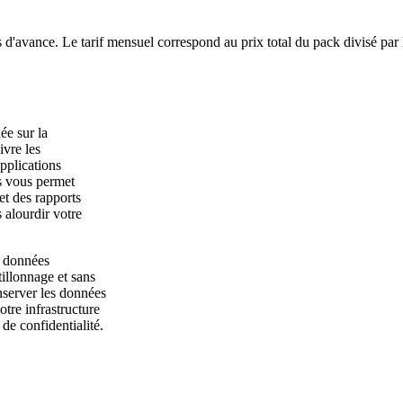
 d'avance. Le tarif mensuel correspond au prix total du pack divisé par
ée sur la
ivre les
pplications
ns vous permet
et des rapports
 alourdir votre
s données
tillonnage et sans
nserver les données
otre infrastructure
e confidentialité.