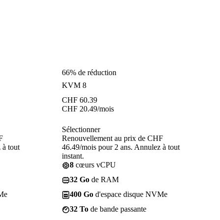
66% de réduction
KVM 8
CHF
60.39
CHF
20.49
/mois
Sélectionner
F
Renouvellement au prix de CHF
 à tout
46.49/mois pour 2 ans. Annulez à tout
instant.
8
cœurs vCPU
32 Go
de RAM
Me
400 Go
d'espace disque NVMe
32 To
de bande passante