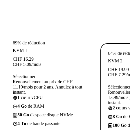
69% de réduction
KVM 1
64% de réd
CHF
16.29
KVM 2
CHF
5.09
/mois
CHF
19.99
CHF
7.29
/
Sélectionner
Renouvellement au prix de CHF
11.19/mois pour 2 ans. Annulez à tout
Sélectionne
instant.
Renouvelle
1
cœur vCPU
13.99/mois 
instant.
4 Go
de RAM
2
cœurs 
50 Go
d'espace disque NVMe
8 Go
de
4 To
de bande passante
100 Go
d