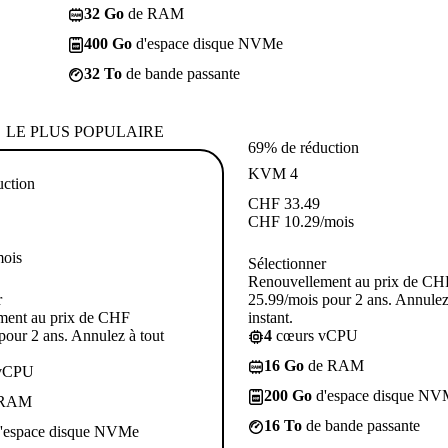
32 Go
de RAM
400 Go
d'espace disque NVMe
32 To
de bande passante
LE PLUS POPULAIRE
69% de réduction
KVM 4
uction
CHF
33.49
CHF
10.29
/mois
mois
Sélectionner
Renouvellement au prix de CH
r
25.99/mois pour 2 ans. Annulez
ment au prix de CHF
instant.
pour 2 ans. Annulez à tout
4
cœurs vCPU
16 Go
de RAM
vCPU
200 Go
d'espace disque NV
 RAM
16 To
de bande passante
'espace disque NVMe