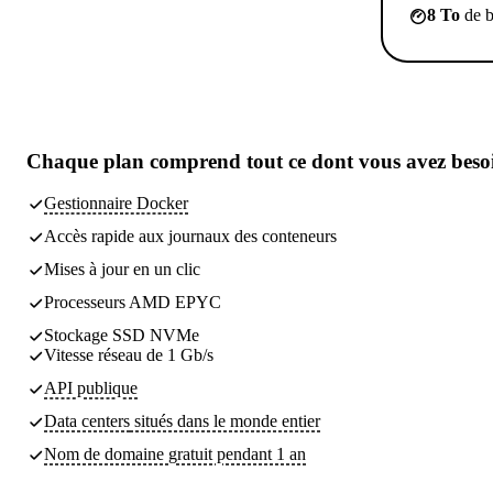
8 To
de b
Chaque plan comprend
tout ce dont vous avez beso
Gestionnaire Docker
Accès rapide aux journaux des conteneurs
Mises à jour en un clic
Processeurs AMD EPYC
Stockage SSD NVMe
Vitesse réseau de 1 Gb/s
API publique
Data centers
situés dans le monde entier
Nom de domaine gratuit pendant 1 an