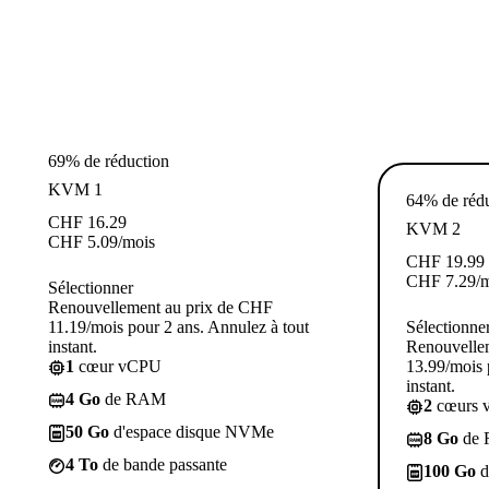
69% de réduction
KVM 1
64% de réd
CHF
16.29
KVM 2
CHF
5.09
/mois
CHF
19.99
CHF
7.29
/
Sélectionner
Renouvellement au prix de CHF
11.19/mois pour 2 ans. Annulez à tout
Sélectionne
instant.
Renouvelle
1
cœur vCPU
13.99/mois 
instant.
4 Go
de RAM
2
cœurs 
50 Go
d'espace disque NVMe
8 Go
de
4 To
de bande passante
100 Go
d