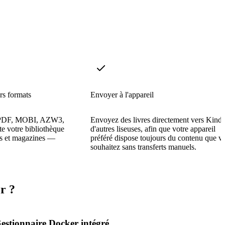
rs formats
Envoyer à l'appareil
, PDF, MOBI, AZW3,
Envoyez des livres directement vers Kindl
e votre bibliothèque
d'autres liseuses, afin que votre appareil
es et magazines —
préféré dispose toujours du contenu que v
souhaitez sans transferts manuels.
r ?
estionnaire Docker intégré