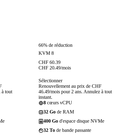
66% de réduction
KVM 8
CHF
60.39
CHF
20.49
/mois
Sélectionner
F
Renouvellement au prix de CHF
 à tout
46.49/mois pour 2 ans. Annulez à tout
instant.
8
cœurs vCPU
32 Go
de RAM
Me
400 Go
d'espace disque NVMe
32 To
de bande passante