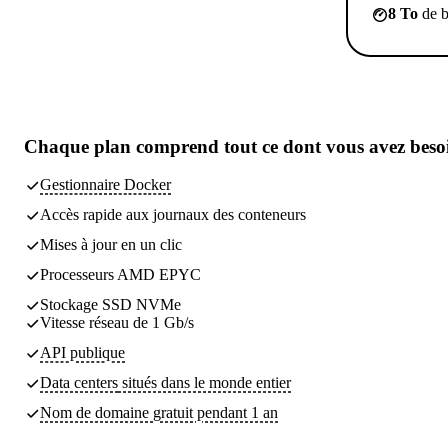
8 To
de b
Chaque plan comprend
tout ce dont vous avez beso
Gestionnaire Docker
Accès rapide aux journaux des conteneurs
Mises à jour en un clic
Processeurs AMD EPYC
Stockage SSD NVMe
Vitesse réseau de 1 Gb/s
API publique
Data centers
situés dans le monde entier
Nom de domaine gratuit pendant 1 an