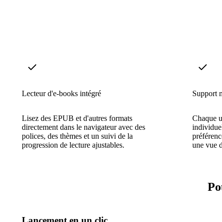
Lecteur d'e-books intégré
Support m
Lisez des EPUB et d'autres formats
Chaque ut
directement dans le navigateur avec des
individue
polices, des thèmes et un suivi de la
préférenc
progression de lecture ajustables.
une vue d
Po
Lancement en un clic