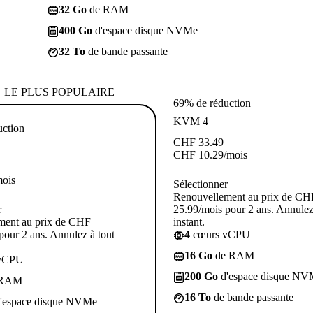
32 Go
de RAM
400 Go
d'espace disque NVMe
32 To
de bande passante
LE PLUS POPULAIRE
69% de réduction
KVM 4
uction
CHF
33.49
CHF
10.29
/mois
mois
Sélectionner
Renouvellement au prix de CH
r
25.99/mois pour 2 ans. Annulez
ment au prix de CHF
instant.
pour 2 ans. Annulez à tout
4
cœurs vCPU
16 Go
de RAM
vCPU
200 Go
d'espace disque NV
 RAM
16 To
de bande passante
'espace disque NVMe