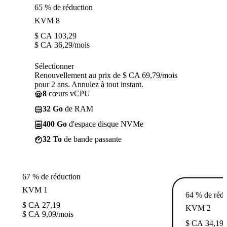
65 % de réduction
KVM 8
$ CA
103,29
$ CA
36,29
/mois
Sélectionner
Renouvellement au prix de $ CA 69,79/mois
pour 2 ans. Annulez à tout instant.
8
cœurs vCPU
32 Go
de RAM
400 Go
d'espace disque NVMe
32 To
de bande passante
67 % de réduction
KVM 1
64 % de rédu
$ CA
27,19
KVM 2
$ CA
9,09
/mois
$ CA
34,19