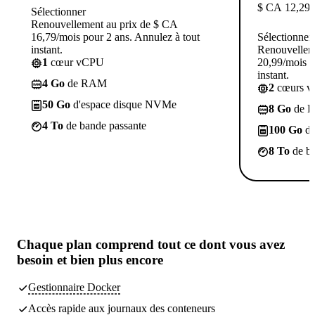
$ CA
12,29
/
Sélectionner
Renouvellement au prix de $ CA
16,79/mois pour 2 ans. Annulez à tout
Sélectionner
instant.
Renouvellem
1
cœur vCPU
20,99/mois p
instant.
4 Go
de RAM
2
cœurs 
50 Go
d'espace disque NVMe
8 Go
de 
4 To
de bande passante
100 Go
d'
8 To
de ba
Chaque plan comprend tout
ce dont vous avez
besoin
et bien plus encore
Gestionnaire Docker
Accès rapide aux journaux des conteneurs