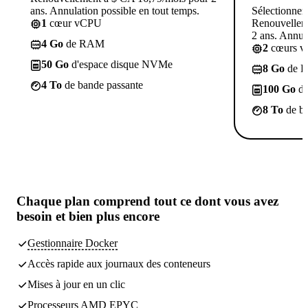
ans. Annulation possible en tout temps.
Sélectionner
1
cœur vCPU
Renouvellem
2 ans. Annula
4 Go
de RAM
2
cœurs 
50 Go
d'espace disque NVMe
8 Go
de 
4 To
de bande passante
100 Go
d'
8 To
de ba
Chaque plan comprend tout
ce dont vous avez
besoin
et bien plus encore
Gestionnaire Docker
Accès rapide aux journaux des conteneurs
Mises à jour en un clic
Processeurs AMD EPYC