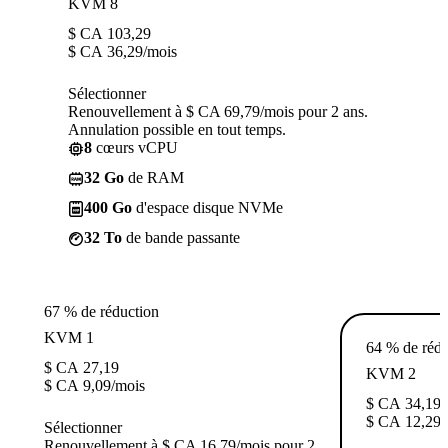
KVM 8
$ CA
103,29
$ CA
36,29
/mois
Sélectionner
Renouvellement à $ CA 69,79/mois pour 2 ans.
Annulation possible en tout temps.
8
cœurs vCPU
32 Go
de RAM
400 Go
d'espace disque NVMe
32 To
de bande passante
67 % de réduction
KVM 1
64 % de rédu
$ CA
27,19
KVM 2
$ CA
9,09
/mois
$ CA
34,19
$ CA
12,29
/
Sélectionner
Renouvellement à $ CA 16,79/mois pour 2