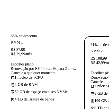
66% de desconto
KVM 1
61% de des
R$
87,99
KVM 2
R$
29,99
/mês
R$
108,99
R$
42,99
/m
Escolher plano
Renovação por R$ 59,99/mês para 2 anos.
Cancele a qualquer momento.
Escolher pl
1
núcleo de vCPU
Renovação p
Cancele a 
4 GB
de RAM
2
núcleo
50 GB
de espaço em disco NVMe
8 GB
de
4 TB
de largura de banda
100 GB
d
8 TB
de 