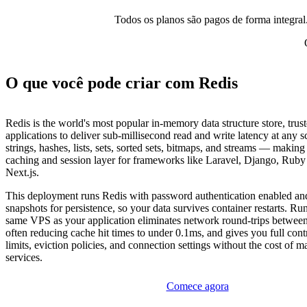
Todos os planos são pagos de forma integral.
O que você pode criar com Redis
Redis is the world's most popular in-memory data structure store, trust
applications to deliver sub-millisecond read and write latency at any sc
strings, hashes, lists, sets, sorted sets, bitmaps, and streams — making 
caching and session layer for frameworks like Laravel, Django, Ruby
Next.js.
This deployment runs Redis with password authentication enabled a
snapshots for persistence, so your data survives container restarts. R
same VPS as your application eliminates network round-trips betwee
often reducing cache hit times to under 0.1ms, and gives you full co
limits, eviction policies, and connection settings without the cost of
services.
Comece agora