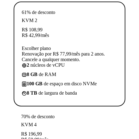
61% de desconto
KVM 2
R$
108,99
R$
42,99
/mês
Escolher plano
Renovação por R$ 77,99/mês para 2 anos.
Cancele a qualquer momento.
2
núcleos de vCPU
8 GB
de RAM
100 GB
de espaço em disco NVMe
8 TB
de largura de banda
70% de desconto
KVM 4
R$
196,99