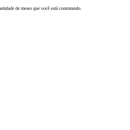
uantidade de meses que você está contratando.