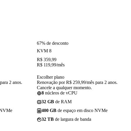
67% de desconto
KVM 8
R$
359,99
R$
119,99
/mês
Escolher plano
para 2 anos.
Renovação por R$ 259,99/mês para 2 anos.
Cancele a qualquer momento.
8
núcleos de vCPU
32 GB
de RAM
o NVMe
400 GB
de espaço em disco NVMe
32 TB
de largura de banda