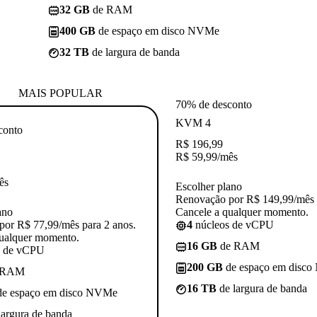
32 GB
de RAM
400 GB
de espaço em disco NVMe
32 TB
de largura de banda
MAIS POPULAR
70% de desconto
KVM 4
conto
R$
196,99
R$
59,99
/mês
ês
Escolher plano
Renovação por R$ 149,99/mês 
ano
Cancele a qualquer momento.
or R$ 77,99/mês para 2 anos.
4
núcleos de vCPU
qualquer momento.
16 GB
de RAM
s de vCPU
200 GB
de espaço em disc
 RAM
16 TB
de largura de banda
e espaço em disco NVMe
largura de banda