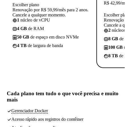
R$
42,99
/mê
Escolher plano
Renovação por R$ 59,99/mês para 2 anos.
Cancele a qualquer momento.
Escolher pla
1
núcleo de vCPU
Renovação p
Cancele a q
4 GB
de RAM
2
núcleos
50 GB
de espaço em disco NVMe
8 GB
de 
4 TB
de largura de banda
100 GB
d
8 TB
de l
Cada plano tem
tudo o que você precisa
e muito
mais
Gerenciador Docker
Acesso rápido aos registros do contêiner