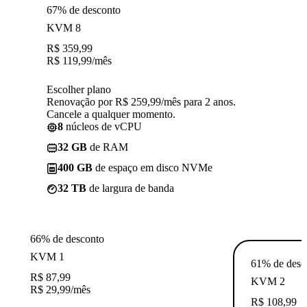
67% de desconto
KVM 8
R$
359,99
R$
119,99
/mês
Escolher plano
Renovação por R$ 259,99/mês para 2 anos.
Cancele a qualquer momento.
8
núcleos de vCPU
32 GB
de RAM
400 GB
de espaço em disco NVMe
32 TB
de largura de banda
66% de desconto
KVM 1
61% de desc
R$
87,99
KVM 2
R$
29,99
/mês
R$
108,99