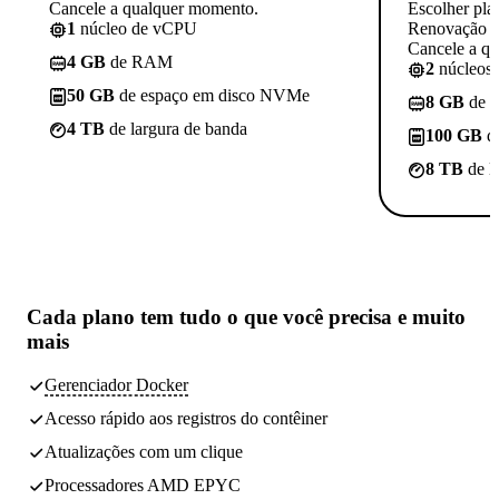
Cancele a qualquer momento.
Escolher pla
1
núcleo de vCPU
Renovação p
Cancele a q
4 GB
de RAM
2
núcleos
50 GB
de espaço em disco NVMe
8 GB
de 
4 TB
de largura de banda
100 GB
d
8 TB
de l
Cada plano tem
tudo o que você precisa
e muito
mais
Gerenciador Docker
Acesso rápido aos registros do contêiner
Atualizações com um clique
Processadores AMD EPYC