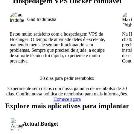
Hospedagem VPS Docker confiável
Gad Iradufasha
Estou muito satisfeito com a hospedagem VPS da
Na Hos
Hostinger! O tempo de atividade deles é excelente,
chatb
mantendo meu site sempre funcionando sem
precis
problemas. Sempre que precisei de ajuda, a equipe
instab
de suporte técnico foi rápida, experiente e muito
desenv
prestativa.
Conti
30 dias para pedir reembolso
Experimente sem riscos com nossa garantia de reembolso de 30
dias. Confira nossa
política de reembolso
para mais informações.
Comece agora
Explore mais aplicativos para implantar
Actual Budget