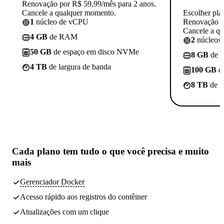
Renovação por R$ 59,99/mês para 2 anos.
Cancele a qualquer momento.
Escolher pla
1
núcleo de vCPU
Renovação p
Cancele a q
4 GB
de RAM
2
núcleos
50 GB
de espaço em disco NVMe
8 GB
de 
4 TB
de largura de banda
100 GB
d
8 TB
de l
Cada plano tem
tudo o que você precisa
e muito
mais
Gerenciador Docker
Acesso rápido aos registros do contêiner
Atualizações com um clique