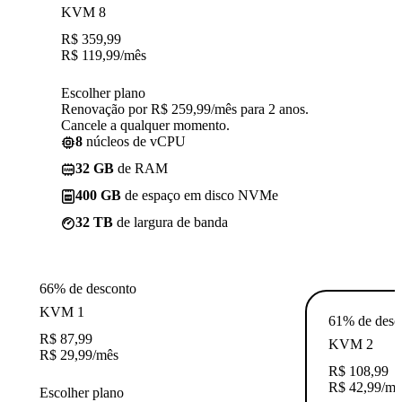
KVM 8
R$
359,99
R$
119,99
/mês
Escolher plano
Renovação por R$ 259,99/mês para 2 anos.
Cancele a qualquer momento.
8
núcleos de vCPU
32 GB
de RAM
400 GB
de espaço em disco NVMe
32 TB
de largura de banda
66% de desconto
KVM 1
61% de desc
R$
87,99
KVM 2
R$
29,99
/mês
R$
108,99
R$
42,99
/mê
Escolher plano