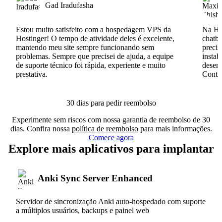
Gad Iradufasha
Estou muito satisfeito com a hospedagem VPS da
Na Hos
Hostinger! O tempo de atividade deles é excelente,
chatb
mantendo meu site sempre funcionando sem
precis
problemas. Sempre que precisei de ajuda, a equipe
instab
de suporte técnico foi rápida, experiente e muito
desenv
prestativa.
Conti
30 dias para pedir reembolso
Experimente sem riscos com nossa garantia de reembolso de 30
dias. Confira nossa
política de reembolso
para mais informações.
Comece agora
Explore mais aplicativos para implantar
Anki Sync Server Enhanced
Servidor de sincronização Anki auto-hospedado com suporte
a múltiplos usuários, backups e painel web