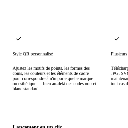
Style QR personnalisé
Plusieurs
Ajustez les motifs de points, les formes des
Télécharg
coins, les couleurs et les éléments de cadre
JPG, SVG
pour correspondre à n'importe quelle marque
maintenan
ou esthétique — bien au-delà des codes noir et
tout cas d
blanc standard.
Lancement en un clic