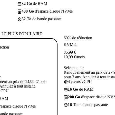
32 Go
de RAM
400 Go
d'espace disque NVMe
32 To
de bande passante
LE PLUS POPULAIRE
69% de réduction
KVM 4
uction
35,99
€
10,99
€
/mois
Sélectionner
Renouvellement au prix de 27,
r
pour 2 ans. Annulez à tout insta
ent au prix de 14,99 €/mois
4
cœurs vCPU
Annulez à tout instant.
16 Go
de RAM
vCPU
200 Go
d'espace disque NV
 RAM
16 To
de bande passante
'espace disque NVMe
ande passante