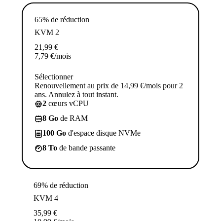
65% de réduction
KVM 2
21,99
€
7,79
€
/mois
Sélectionner
Renouvellement au prix de 14,99 €/mois pour 2
ans. Annulez à tout instant.
2
cœurs vCPU
8 Go
de RAM
100 Go
d'espace disque NVMe
8 To
de bande passante
69% de réduction
KVM 4
35,99
€