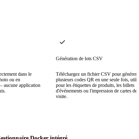
Génération de lots CSV
ectement dans le
Téléchargez un fichier CSV pour générer
photo ou en
plusieurs codes QR en une seule fois, utile
— aucune application
pour les étiquettes de produits, les billets
is.
d'événements ou l'impression de cartes de
visite.
estionnaire Docker intégré