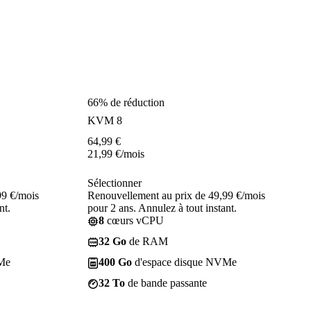
66% de réduction
KVM 8
64,99
€
21,99
€
/mois
Sélectionner
99 €/mois
Renouvellement au prix de 49,99 €/mois
nt.
pour 2 ans. Annulez à tout instant.
8
cœurs vCPU
32 Go
de RAM
Me
400 Go
d'espace disque NVMe
32 To
de bande passante