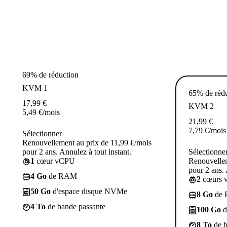
69% de réduction
KVM 1
65% de réd
17,99
€
KVM 2
5,49
€
/mois
21,99
€
7,79
€
/mois
Sélectionner
Renouvellement au prix de 11,99 €/mois
pour 2 ans. Annulez à tout instant.
Sélectionne
1
cœur vCPU
Renouvellem
pour 2 ans. 
4 Go
de RAM
2
cœurs 
50 Go
d'espace disque NVMe
8 Go
de
4 To
de bande passante
100 Go
d
8 To
de b