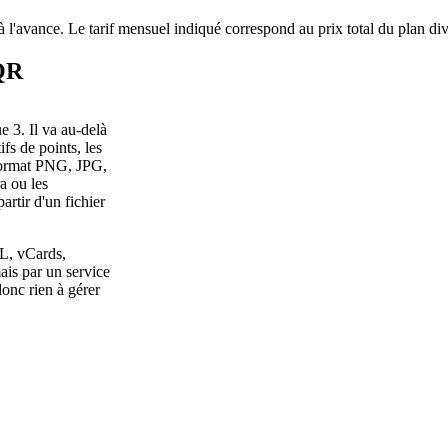
à l'avance. Le tarif mensuel indiqué correspond au prix total du plan di
 QR
 3. Il va au-delà
fs de points, les
u format PNG, JPG,
a ou les
rtir d'un fichier
L, vCards,
ais par un service
donc rien à gérer