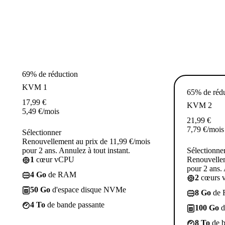
69% de réduction
KVM 1
65% de réd
17,99
€
KVM 2
5,49
€
/mois
21,99
€
7,79
€
/mois
Sélectionner
Renouvellement au prix de 11,99 €/mois
pour 2 ans. Annulez à tout instant.
Sélectionne
1
cœur vCPU
Renouvellem
pour 2 ans. 
4 Go
de RAM
2
cœurs 
50 Go
d'espace disque NVMe
8 Go
de
4 To
de bande passante
100 Go
d
8 To
de b