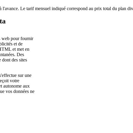
à l'avance. Le tarif mensuel indiqué correspond au prix total du plan di
ta
s web pour fournir
licités et de
e HTML et met en
tantanées. Des
 dont des sites
s'effectue sur une
eçoit votre
e et autonome aux
s que vos données ne