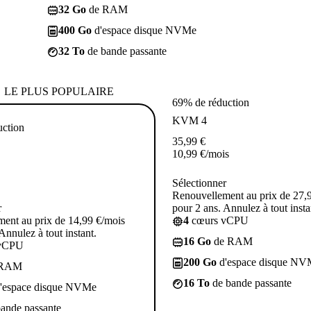
32 Go
de RAM
400 Go
d'espace disque NVMe
32 To
de bande passante
LE PLUS POPULAIRE
69% de réduction
KVM 4
uction
35,99
€
10,99
€
/mois
Sélectionner
Renouvellement au prix de 27,
r
pour 2 ans. Annulez à tout insta
ent au prix de 14,99 €/mois
4
cœurs vCPU
Annulez à tout instant.
16 Go
de RAM
vCPU
200 Go
d'espace disque NV
 RAM
16 To
de bande passante
'espace disque NVMe
ande passante