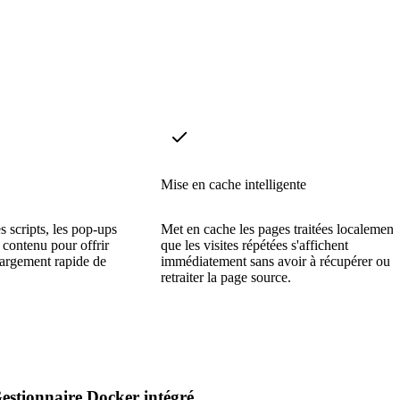
Mise en cache intelligente
s scripts, les pop-ups
Met en cache les pages traitées localement
u contenu pour offrir
que les visites répétées s'affichent
hargement rapide de
immédiatement sans avoir à récupérer ou
retraiter la page source.
estionnaire Docker intégré