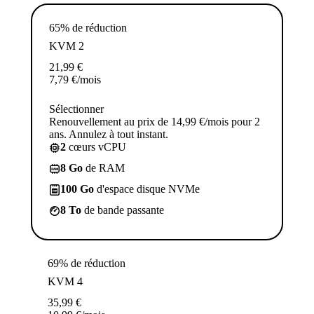
65% de réduction
KVM 2
21,99
€
7,79
€
/mois
Sélectionner
Renouvellement au prix de 14,99 €/mois pour 2
ans. Annulez à tout instant.
2
cœurs vCPU
8 Go
de RAM
100 Go
d'espace disque NVMe
8 To
de bande passante
69% de réduction
KVM 4
35,99
€