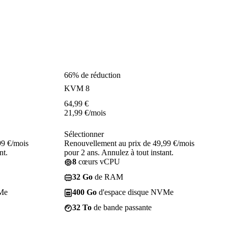
66% de réduction
KVM 8
64,99
€
21,99
€
/mois
Sélectionner
99 €/mois
Renouvellement au prix de 49,99 €/mois
nt.
pour 2 ans. Annulez à tout instant.
8
cœurs vCPU
32 Go
de RAM
Me
400 Go
d'espace disque NVMe
32 To
de bande passante