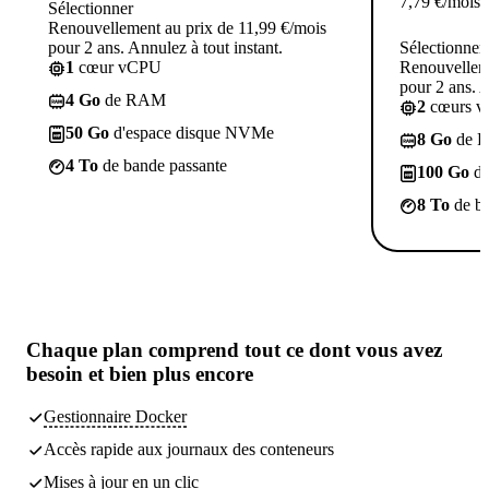
7,79
€
/mois
Sélectionner
Renouvellement au prix de 11,99 €/mois
pour 2 ans. Annulez à tout instant.
Sélectionner
1
cœur vCPU
Renouvelleme
pour 2 ans. A
4 Go
de RAM
2
cœurs 
50 Go
d'espace disque NVMe
8 Go
de 
4 To
de bande passante
100 Go
d'
8 To
de ba
Chaque plan comprend
tout ce dont vous avez
besoin
et bien plus encore
Gestionnaire Docker
Accès rapide aux journaux des conteneurs
Mises à jour en un clic