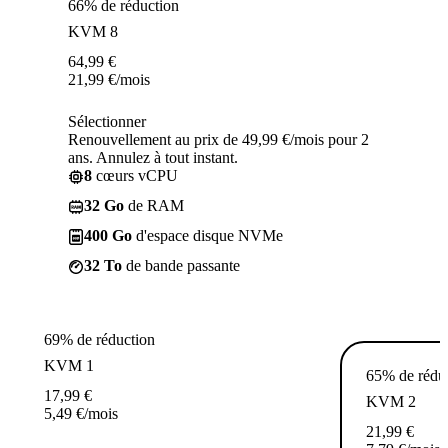
66% de réduction
KVM 8
64,99
€
21,99
€
/mois
Sélectionner
Renouvellement au prix de 49,99 €/mois pour 2
ans. Annulez à tout instant.
8
cœurs vCPU
32 Go
de RAM
400 Go
d'espace disque NVMe
32 To
de bande passante
69% de réduction
KVM 1
65% de rédu
17,99
€
KVM 2
5,49
€
/mois
21,99
€